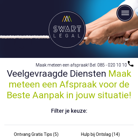
Maak meteen een afspraak! Bel: 085 - 020 10 10
Maak meteen een afspraak! Bel: 085 - 020 10 10
Veelgevraagde Diensten
Maak
meteen een Afspraak voor de
Beste Aanpak in jouw situatie!
Filter je keuze:
Ontvang Gratis Tips (5)
Hulp bij Ontslag (14)