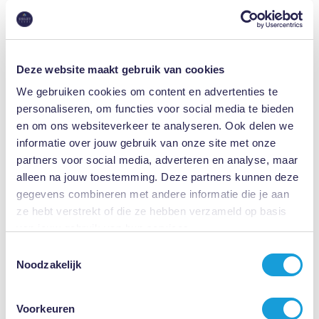
€ 125,00
(excl. btw)
NLP Masterclass
NLP is een krachtig hulpmiddel voor persoonlijke groei en
Deze website maakt gebruik van cookies
professionele ontwikkeling. In deze meeslepende Masterclass
maak je kennis met de 8-daagse NLP-Opleiding.
We gebruiken cookies om content en advertenties te
personaliseren, om functies voor social media te bieden
en om ons websiteverkeer te analyseren. Ook delen we
informatie over jouw gebruik van onze site met onze
partners voor social media, adverteren en analyse, maar
alleen na jouw toestemming. Deze partners kunnen deze
Bekijk dit aanbod
gegevens combineren met andere informatie die je aan
ze hebt verstrekt of die ze hebben verzameld op basis
van jouw gebruik van hun services.
Toestemmingsselectie
Noodzakelijk
Persoonlijke hulp van gedreven Vakexperts
Voorkeuren