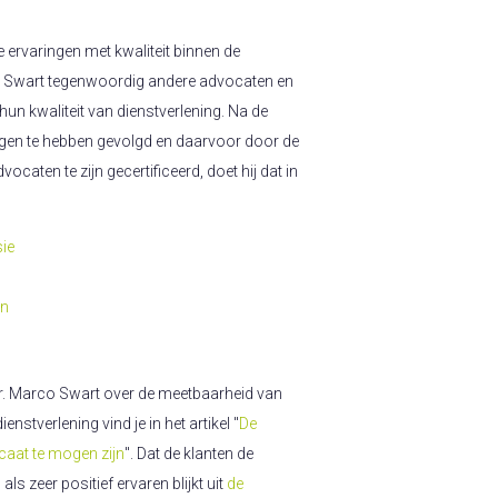
ervaringen met kwaliteit binnen de
. Swart tegenwoordig andere advocaten en
n kwaliteit van dienstverlening. Na de
ngen te hebben gevolgd en daarvoor door de
caten te zijn gecertificeerd, doet hij dat in
sie
en
r. Marco Swart over de meetbaarheid van
dienstverlening vind je in het artikel "
De
caat te mogen zijn
". Dat de klanten de
ls zeer positief ervaren blijkt uit
de