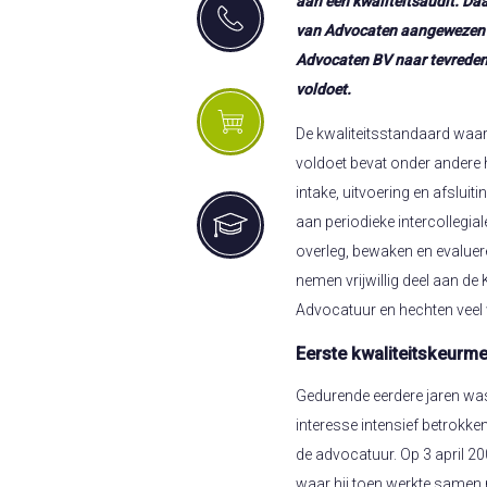
aan een kwaliteitsaudit. Da
van Advocaten aangewezen a
Advocaten BV naar tevreden
voldoet.
De kwaliteitsstandaard waa
voldoet bevat onder andere 
intake, uitvoering en afslui
aan periodieke intercollegia
overleg, bewaken en evaluer
nemen vrijwillig deel aan de
Advocatuur en hechten veel
Eerste kwaliteitskeurm
Gedurende eerdere jaren was
interesse intensief betrokken
de advocatuur. Op 3 april 
waar hij toen werkte samen