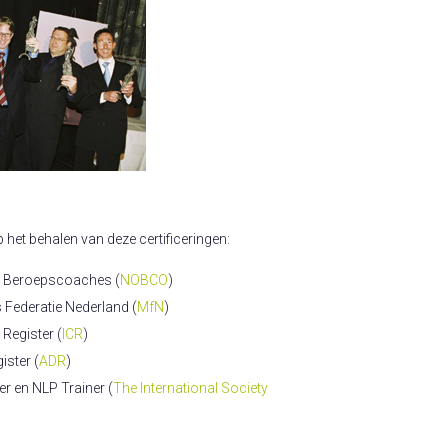
p het behalen van deze certificeringen:
n Beroepscoaches (
NOBCO
)
 Federatie Nederland (
MfN
)
Register (
ICR
)
ister (
ADR
)
er en NLP Trainer (
The International Society