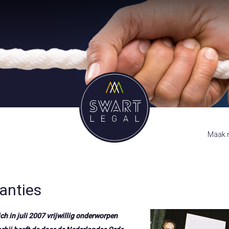
Maak m
anties
h in juli 2007 vrijwillig onderworpen