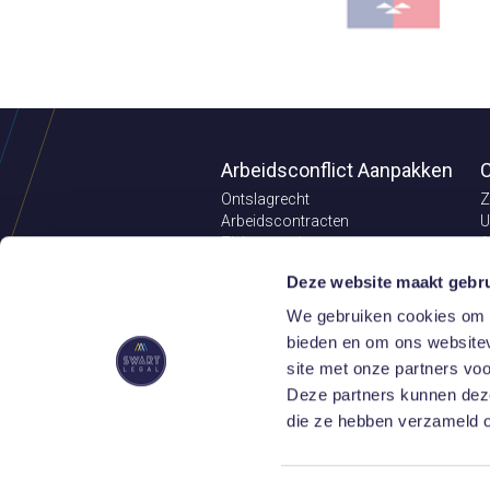
Arbeidsconflict Aanpakken
C
Ontslagrecht
Z
Arbeidscontracten
U
Ziekteverzuim
A
Pensioenrecht
C
Deze website maakt gebru
Aansprakelijkheid
V
Loonvordering
O
We gebruiken cookies om c
Concurrentiebeding
E
bieden en om ons websitev
V
site met onze partners vo
Juridische Updates
Deze partners kunnen deze
die ze hebben verzameld o
Bel ons: 085
9.2