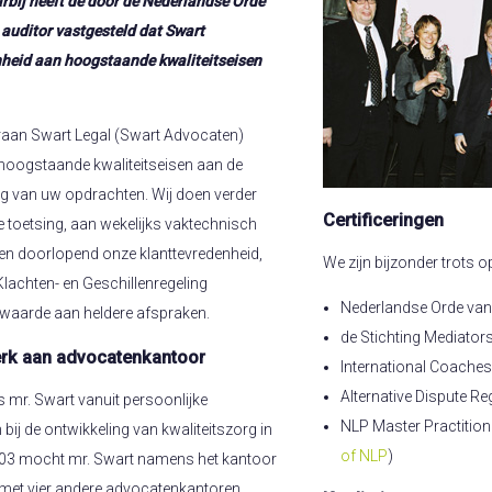
arbij heeft de door de Nederlandse Orde
uditor vastgesteld dat Swart
heid aan hoogstaande kwaliteitseisen
raan Swart Legal (Swart Advocaten)
hoogstaande kwaliteitseisen aan de
ting van uw opdrachten. Wij doen verder
Certificeringen
le toetsing, aan wekelijks vaktechnisch
en doorlopend onze klanttevredenheid,
We zijn bijzonder trots o
 Klachten- en Geschillenregeling
Nederlandse Orde va
 waarde aan heldere afspraken.
de Stichting Mediators
erk aan advocatenkantoor
International Coaches 
Alternative Dispute Reg
 mr. Swart vanuit persoonlijke
NLP Master Practition
 bij de ontwikkeling van kwaliteitszorg in
of NLP
)
2003 mocht mr. Swart namens het kantoor
 met vier andere advocatenkantoren