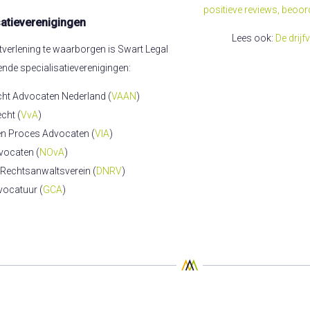
positieve reviews, beoor
atieverenigingen
Lees ook:
De drij
tverlening te waarborgen is Swart Legal
ende specialisatieverenigingen:
cht Advocaten Nederland (
VAAN
)
cht (
VvA
)
en Proces Advocaten (
VIA
)
vocaten (
NOvA
)
Rechtsanwaltsverein (
DNRV
)
ocatuur (
GCA
)