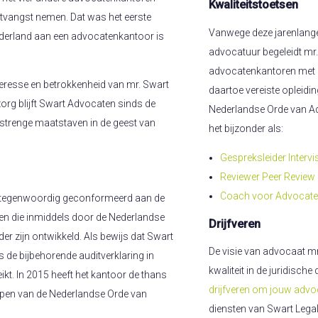
Kwaliteitstoetsen
ntvangst nemen. Dat was het eerste
Vanwege deze jarenlange 
ederland aan een advocatenkantoor is
advocatuur begeleidt mr
advocatenkantoren met hu
eresse en betrokkenheid van mr. Swart
daartoe vereiste opleidi
zorg blijft Swart Advocaten sinds de
Nederlandse Orde van Advo
 strenge maatstaven in de geest van
het bijzonder als:
Gespreksleider Intervi
Reviewer Peer Review
Coach voor Advocat
h tegenwoordig geconformeerd aan de
en die inmiddels door de Nederlandse
Drijfveren
er zijn ontwikkeld. Als bewijs dat Swart
De visie van advocaat m
 de bijbehorende auditverklaring in
kwaliteit in de juridische 
ikt. In 2015 heeft het kantoor de thans
drijfveren om jouw advo
open van de Nederlandse Orde van
diensten van Swart Legal a