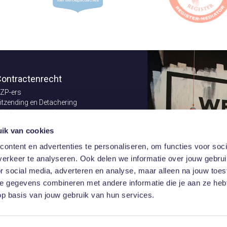
ontractenrecht
ZP-ers
itzending en Detachering
rbeidsvoorwaarden
ontractenrecht
ik van cookies
erzekeringsrecht
ndernemingsrecht
ontent en advertenties te personaliseren, om functies voor soci
xcellent in Conflict Management
erkeer te analyseren. Ook delen we informatie over jouw gebru
astgoedrecht
or social media, adverteren en analyse, maar alleen na jouw toe
 gegevens combineren met andere informatie die je aan ze hebt
p basis van jouw gebruik van hun services.
 - 020 10 10