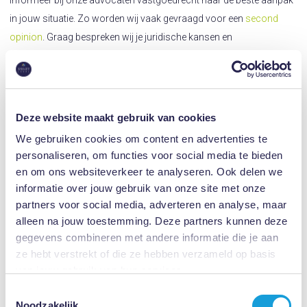
Informeer bij onze advocaten vastgoedrecht naar de beste aanpak
in jouw situatie. Zo worden wij vaak gevraagd voor een
second
opinion
. Graag bespreken wij je juridische kansen en
mogelijkheden. Wij maken graag met jou kennis en staan je graag te
woord. Vul ons
contactformulier
in of bel ons op
085 - 020 10 10
en vraag naar advocaat mr. Marco Swart.
Deze website maakt gebruik van cookies
We gebruiken cookies om content en advertenties te
personaliseren, om functies voor social media te bieden
en om ons websiteverkeer te analyseren. Ook delen we
informatie over jouw gebruik van onze site met onze
partners voor social media, adverteren en analyse, maar
alleen na jouw toestemming. Deze partners kunnen deze
gegevens combineren met andere informatie die je aan
ze hebt verstrekt of die ze hebben verzameld op basis
van jouw gebruik van hun services.
Toestemmingsselectie
Noodzakelijk