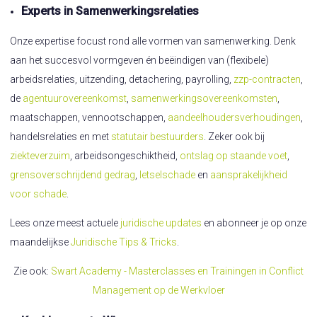
Experts in Samenwerkingsrelaties
Onze expertise focust rond alle vormen van samenwerking. Denk
aan het succesvol vormgeven én beëindigen van (flexibele)
arbeidsrelaties, uitzending, detachering, payrolling,
zzp-contracten
,
de
agentuurovereenkomst
,
samenwerkingsovereenkomsten
,
maatschappen, vennootschappen,
aandeelhoudersverhoudingen
,
handelsrelaties en met
statutair bestuurders
. Zeker ook bij
ziekteverzuim
, arbeidsongeschiktheid,
ontslag op staande voet
,
grensoverschrijdend gedrag
,
letselschade
en
aansprakelijkheid
voor schade
.
Lees onze meest actuele
juridische updates
en abonneer je op onze
maandelijkse
Juridische Tips & Tricks
.
Zie ook:
Swart Academy - Masterclasses en Trainingen in Conflict
Management op de Werkvloer