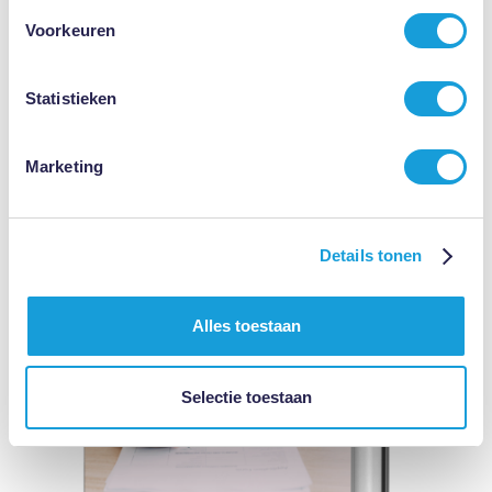
Voorkeuren
Statistieken
Download E-Boek: De Toeters en Bellen van
Marketing
het Arbeidscontract
Details tonen
Alles toestaan
Selectie toestaan