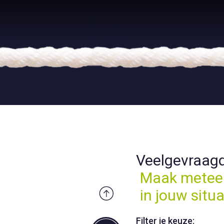
Veelgevraag
Maak meteen
in jouw situa
Filter je keuze: