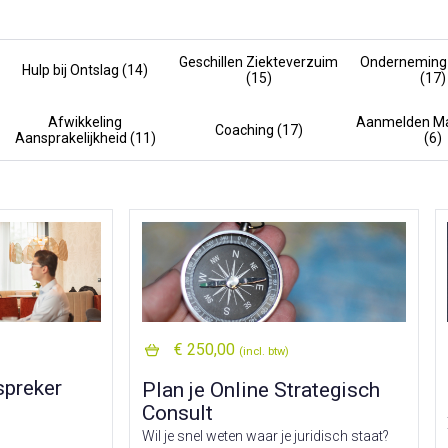
Geschillen Ziekteverzuim
Onderneming 
Hulp bij Ontslag (14)
(15)
(17)
Afwikkeling
Aanmelden Ma
Coaching (17)
Aansprakelijkheid (11)
(6)
€ 250,00
(incl. btw)
spreker
Plan je Online Strategisch
n
Consult
Wil je snel weten waar je juridisch staat?