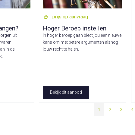
prijs op aanvraag
angen?
Hoger Beroep instellen
zorgen uit
In hoger beroep gaan biedt jou een nieuwe
ervaren
kans om met betere argumenten alsnog
an in de
jouw recht te halen.
k.
Bekijk dit aanbod
1
2
3
4