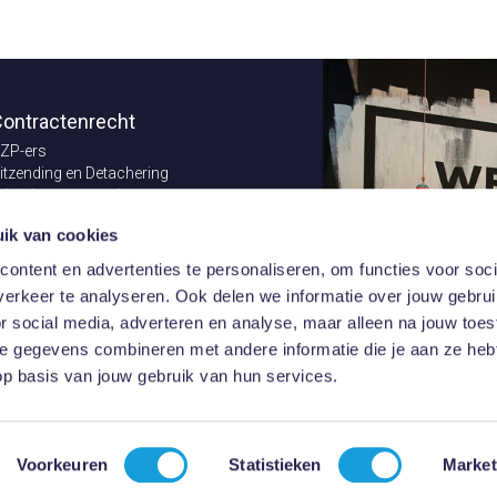
ontractenrecht
ZP-ers
itzending en Detachering
rbeidsvoorwaarden
ontractenrecht
ik van cookies
erzekeringsrecht
ndernemingsrecht
ontent en advertenties te personaliseren, om functies voor soci
xcellent in Conflict Management
erkeer te analyseren. Ook delen we informatie over jouw gebru
astgoedrecht
or social media, adverteren en analyse, maar alleen na jouw toe
 gegevens combineren met andere informatie die je aan ze hebt
p basis van jouw gebruik van hun services.
 - 020 10 10
Voorkeuren
Statistieken
Market
V
,
au