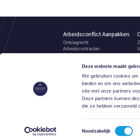
Arbeidsconflict Aanpakken
C
Ontslagrecht
Z
Arbeidscontracten
U
Ziekteverzuim
A
Pensioenrecht
C
Deze website maakt gebru
Aansprakelijkheid
V
Loonvordering
O
We gebruiken cookies om c
Concurrentiebeding
E
bieden en om ons websitev
V
site met onze partners vo
Juridische Updates
Deze partners kunnen deze
die ze hebben verzameld o
Bel ons: 085
9.2
Toestemmingsselectie
Noodzakelijk
2005-2026 ©
Swart Legal Market Products B
Maatwerk website
door Omines Internetbure