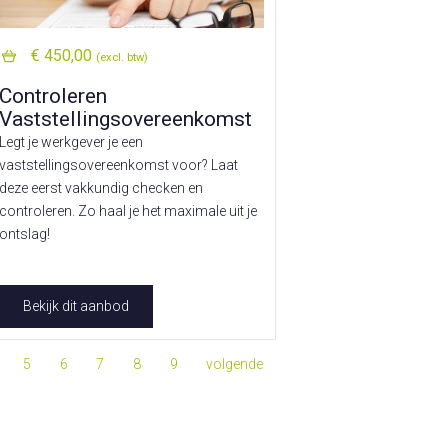
€ 450,00
(excl. btw)
Controleren
Vaststellingsovereenkomst
Legt je werkgever je een
vaststellingsovereenkomst voor? Laat
deze eerst vakkundig checken en
controleren. Zo haal je het maximale uit je
ontslag!
Bekijk dit aanbod
5
6
7
8
9
volgende