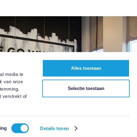
Alles toestaan
al media te
ik van onze
Selectie toestaan
stemming.
 verstrekt of
ing
Details tonen