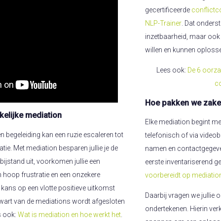
gecertificeerde
conflict
NLP-Trainer
. Dat onderst
inzetbaarheid, maar ook 
willen en kunnen oplosse
Lees ook:
De 6 oorz
co
Hoe pakken we zakel
elijke mediation
Elke mediation begint me
 begeleiding kan een ruzie escaleren tot
telefonisch of via video
atie. Met mediation besparen jullie je de
namen en contactgegeve
bijstand uit, voorkomen jullie een
eerste inventariserend g
 hoop frustratie en een onzekere
voorbereidt op mediatio
e kans op een vlotte positieve uitkomst
Daarbij vragen we julli
wart van de mediations wordt afgesloten
ondertekenen. Hierin verk
s ook:
Wat is mediation en hoe werkt het
.