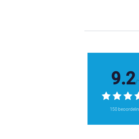
9.2
/
150 beoordeli