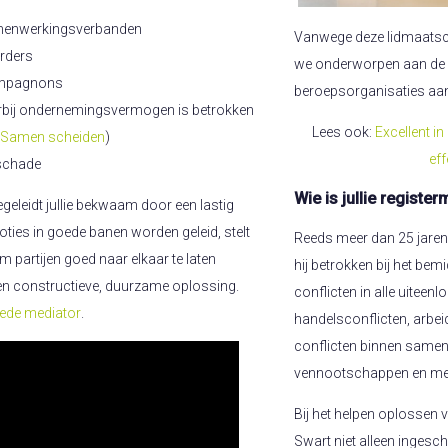
amenwerkingsverbanden
Vanwege deze lidmaatsc
urders
we onderworpen aan de kl
ompagnons
beroepsorganisaties aan
rbij ondernemingsvermogen is betrokken
Lees ook:
Excellent i
Samen scheiden
)
ef
 schade
Wie is jullie regist
geleidt jullie bekwaam door een lastig
ties in goede banen worden geleid, stelt
Reeds meer dan 25 jaren
 om partijen goed naar elkaar te laten
hij betrokken bij het bem
 een constructieve, duurzame oplossing.
conflicten in alle uitee
oede mediator
.
handelsconflicten, arbei
conflicten binnen same
vennootschappen en met
Bij het helpen oplossen 
Swart niet alleen ingesc