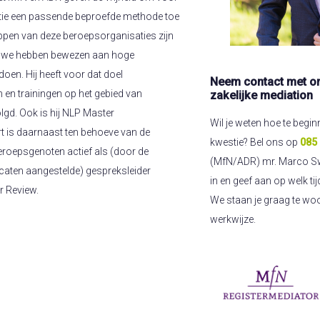
uatie een passende beproefde methode toe
ppen van deze beroepsorganisaties zijn
at we hebben bewezen aan hoge
doen. Hij heeft voor dat doel
Neem contact met on
 en trainingen op het gebied van
zakelijke mediation
gd. Ook is hij NLP Master
Wil je weten hoe te begin
rt is daarnaast ten behoeve van de
kwestie? Bel ons op
085 
roepsgenoten actief als (door de
(MfN/ADR) mr. Marco Sw
aten aangestelde) gespreksleider
in en geef aan op welk ti
er Review.
We staan je graag te wo
werkwijze.