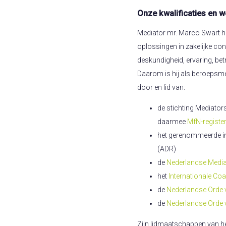
Onze kwalificaties en w
Mediator mr. Marco Swart he
oplossingen in zakelijke con
deskundigheid, ervaring, be
Daarom is hij als beroepsmed
door en lid van:
de stichting Mediators
daarmee
MfN-registe
het gerenommeerde in
(ADR)
de
Nederlandse Media
het
Internationale Co
de
Nederlandse Orde
de
Nederlandse Orde
Zijn lidmaatschappen van h