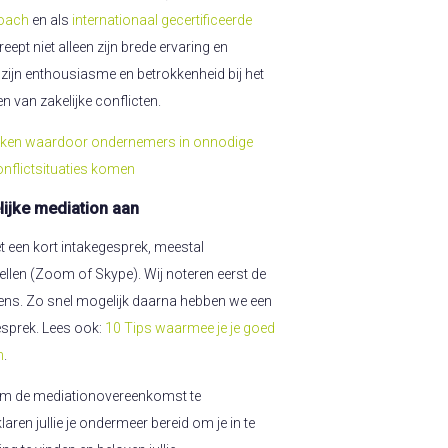
coach
en als
internationaal gecertificeerde
reept niet alleen zijn brede ervaring en
zijn enthousiasme en betrokkenheid bij het
n van zakelijke conflicten.
aken waardoor ondernemers in onnodige
nflictsituaties komen
ijke mediation aan
t een kort intakegesprek, meestal
bellen (Zoom of Skype). Wij noteren eerst de
ns. Zo snel mogelijk daarna hebben we een
esprek. Lees ook:
10 Tips waarmee je je goed
n
.
e om de mediationovereenkomst te
laren jullie je ondermeer bereid om je in te