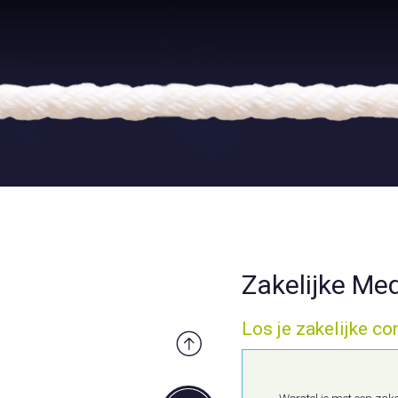
Zakelijke Me
Los je zakelijke co
Worstel je met een zakeli