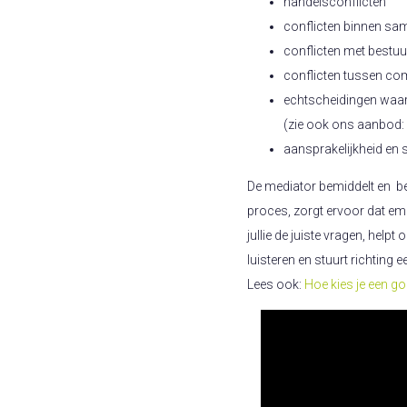
handelsconflicten
conflicten binnen s
conflicten met bestu
conflicten tussen c
echtscheidingen waa
(zie ook ons aanbod:
aansprakelijkheid en
De mediator bemiddelt en be
proces, zorgt ervoor dat emo
jullie de juiste vragen, helpt
luisteren en stuurt richting
Lees ook:
Hoe kies je een g