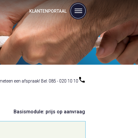
KLANTENPORTAAL
eteen een afspraak! Bel: 085 - 020 10 10
eteen een afspraak! Bel: 085 - 020 10 10
Basismodule: prijs op aanvraag