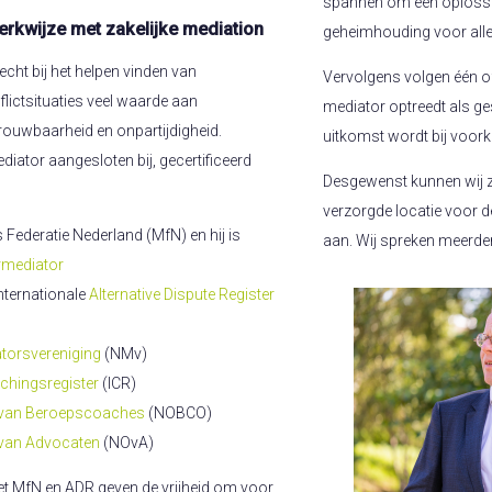
spannen om een oplossing
erkwijze met zakelijke mediation
geheimhouding voor alle
cht bij het helpen vinden van
Vervolgens volgen één o
flictsituaties veel waarde aan
mediator optreedt als ges
trouwbaarheid en onpartijdigheid.
uitkomst wordt bij voor
iator aangesloten bij, gecertificeerd
Desgewenst kunnen wij 
verzorgde locatie voor d
 Federatie Nederland (MfN) en hij is
aan. Wij spreken meerder
rmediator
ternationale
Alternative Dispute Register
torsvereniging
(NMv)
achingsregister
(ICR)
 van Beroepscoaches
(NOBCO)
 van Advocaten
(NOvA)
et MfN en ADR geven de vrijheid om voor