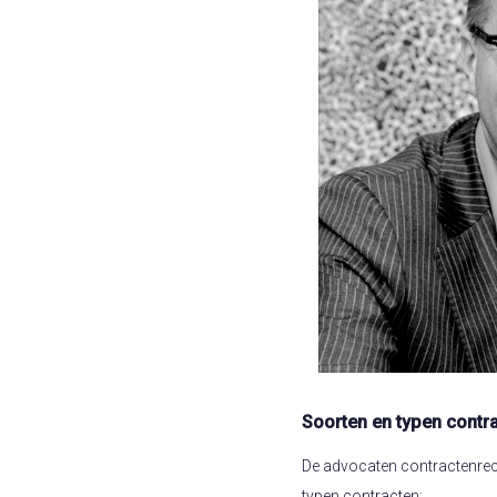
Soorten en typen contr
De advocaten contractenrec
typen contracten: