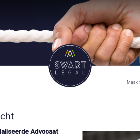
Maak m
echt
ialiseerde Advocaat