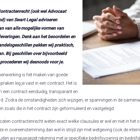
Contractenrecht (ook wel Advocaat
d) van Swart Legal adviseren
aan van alle mogelijke vormen van
everingen. Denk aan het beoordelen en
andelsgeschillen pakken wij praktisch,
. Bij geschillen over bijvoorbeeld
procederen wij desnoods voor je.
menwerking is het maken van goede
raken leg je vast in een contract. Het is
in een contract eenduidig, transparant en
rd. Zodra de omstandigheden zich wijzigen, er spanningen in de samenwer
 zoals die in het contract zijn geformuleerd en vastgelegd.
ten contractenrecht weten exact welke clausules er wel en niet in het co
e in overeenstemming dan wel in strijd zijn met wetgeving (ook de intern
ouden wij nauwgezet rekening met je specifieke bedrijfsvoering en bedrijfs