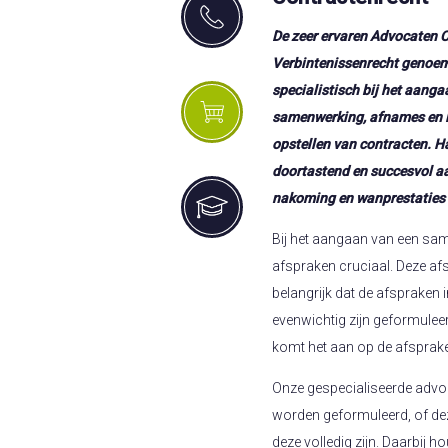
De zeer ervaren Advocaten 
Verbintenissenrecht genoem
specialistisch bij het aang
samenwerking, afnames en l
opstellen van contracten. H
doortastend en succesvol aan
nakoming en wanprestaties 
Bij het aangaan van een sa
afspraken cruciaal. Deze afsp
belangrijk dat de afspraken 
evenwichtig zijn geformulee
komt het aan op de afspraken
Onze gespecialiseerde advoca
worden geformuleerd, of dez
deze volledig zijn. Daarbij h