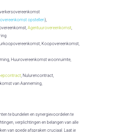
erwerkersovereenkomst
vereenkomst opstellen
),
sovereenkomst,
Agentuurovereenkomst
,
ring
Huurkoopovereenkomst, Koopovereenkomst,
eming, Huurovereenkomst woonruimte,
epcontract
, Nulurencontract,
nkomst van Aanneming,
ten te bundelen en synergievoordelen te
htingen, verplichtingen en belangen van alle
aken van goede afspraken cruciaal. Laat je