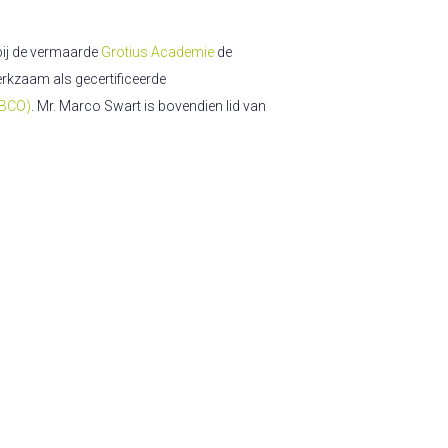
bij de vermaarde
Grotius Academie
de
erkzaam als gecertificeerde
OBCO)
. Mr. Marco Swart is bovendien lid van