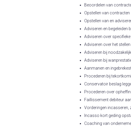
Beoordelen van contract
Opstellen van contracten
Opstellen van en advise
Adviseren en begeleiden 
Adviseren over specifieke
Adviseren over het stell
Adviseren bij noodzakelij
Adviseren bij wanprestati
Aanmanen en ingebrekest
Procederen bij tekortkom
Conservatoir beslag legg
Procederen over opheffin
Faillissement debiteur a
Vorderingen incasseren, zo
Incasso kort geding opst
Coaching van ondernem