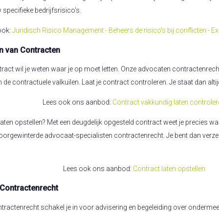
specifieke bedrijfsrisico's.
ook:
Juridisch Risico Management - Beheers de risico's bij conflicten - E
n van Contracten
ract wil je weten waar je op moet letten. Onze advocaten contractenrecht
 contractuele valkuilen. Laat je contract controleren. Je staat dan altij
Lees ook ons aanbod:
Contract vakkundig laten controle
laten opstellen? Met een deugdelijk opgesteld contract weet je precies wa
orgewinterde advocaat-specialisten contractenrecht. Je bent dan verze
Lees ook ons aanbod:
Contract laten opstellen
Contractenrecht
ractenrecht schakel je in voor advisering en begeleiding over ondermee