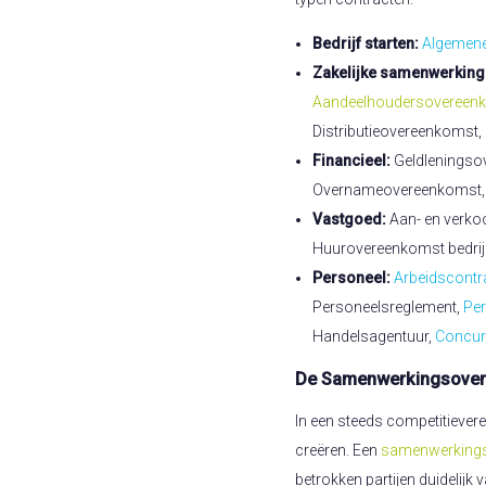
Bedrijf starten:
Algemen
Zakelijke samenwerking
Aandeelhoudersovereen
Distributieovereenkomst
Financieel:
Geldleningso
Overnameovereenkomst, 
Vastgoed:
Aan- en verk
Huurovereenkomst bedrijf
Personeel:
Arbeidscontr
Personeelsreglement,
Pe
Handelsagentuur,
Concur
De Samenwerkingsove
In een steeds competitiever
creëren. Een
samenwerking
betrokken partijen duidelijk