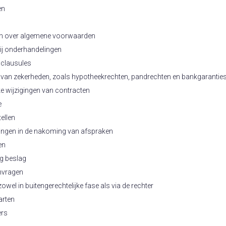
en
ren over algemene voorwaarden
bij onderhandelingen
 clausules
en van zekerheden, zoals hypotheekrechten, pandrechten en bankgarantie
ke wijzigingen van contracten
e
ellen
ingen in de nakoming van afspraken
en
g beslag
anvragen
wel in buitengerechtelijke fase als via de rechter
arten
ers