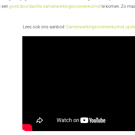
t een
goed doordachte samenwerkingsovereenkomst
te komen. Zo maak
Lees ook ons aanbod:
Samenwerkingsovereenkomst opste