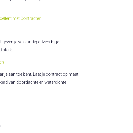
xcellent met Contracten
 geven je vakkundig advies bij je
d sterk.
ren
ar je aan toe bent. Laat je contract op maat
kerd van doordachte en waterdichte
r: