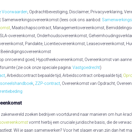
e Voorwaarden
, Opdrachtbevestiging, Disclaimer, Privacyverklaring, V
:
Samenwerkingsovereenkomst (lees ook ons aanbod:
Samenwerkingso
komst
, Maatschapscontract, Managementovereenkomst, Bemiddeling
, SLA-overeenkomst, Onderhoudsovereenkomst, Geheimhoudingsverkla
vereenkomst, Pandakte, Licentieovereenkomst, Leaseovereenkomst, 
Beëindigingsovereenkomst
oop onroerend goed, Hypotheekovereenkomst, Overeenkomst van aann
sruimte (zie ook onze speciale pagina:
Vastgoedrecht
)
act
, Arbeidscontract bepaalde tijd, Arbeidscontract onbepaalde tijd,
Opro
rsoneelshandboek
,
ZZP-contract
, Overeenkomst van Opdracht, Overee
rentiebeding
reenkomst
e zakenwereld zoeken bedrijven voortdurend naar manieren om hun krach
sovereenkomst
vormt hierbij een cruciale juridische basis, die de verwac
 vastlegt. Wil je gaan samenwerken? Voor het slagen ervan zijn dan het m