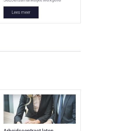
Seizoensafhankelijke werkgever
Lees meer
Arbeidscontract laten