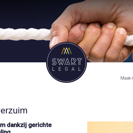
Maak m
verzuim
m dankzij gerichte
ling