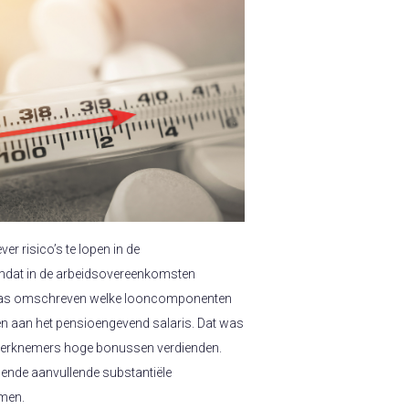
er risico’s te lopen in de
mdat in de arbeidsovereenkomsten
 was omschreven welke looncomponenten
gen aan het pensioengevend salaris. Dat was
werknemers hoge bonussen verdienden.
gende aanvullende substantiële
men.