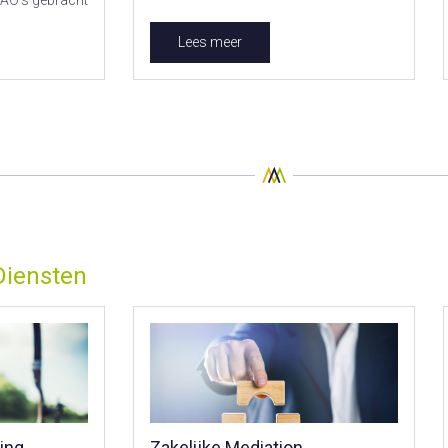
AO's gebracht
Lees meer
Diensten
ing
Zakelijke Mediation