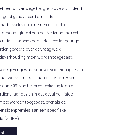
s hebben wij vanwege het grensoverschrijdend
ringend geadviseerd om in de
adrukkelijk op te nemen dat partijen
toepasselijkheid van het Nederlandse recht.
 dat bij arbeidsconflicten een langdurige
orden gevoerd over de vraag welk
eidsverhouding moet worden toegepast.
 werkgever gewaarschuwd voorzichtig te zijn
aar werknemers en aan de bel te trekken
 dan 50% van het premieplichtig loon dat
diend, aangezien in dat geval het risico
moet worden toegepast, evenals de
pensioenpremies aan een specifieke
ds (STIPP).
aten!