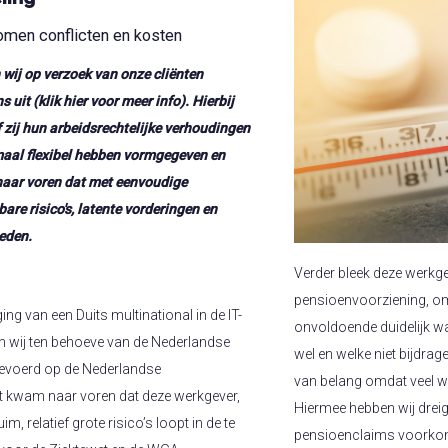
men conflicten en kosten
wij op verzoek van onze cliënten
 uit (klik hier voor meer info). Hierbij
f zij hun arbeidsrechtelijke verhoudingen
maal flexibel hebben vormgegeven en
 naar voren dat met eenvoudige
re risico's, latente vorderingen en
eden.
Verder bleek deze werkgev
pensioenvoorziening, o
ng van een Duits multinational in de IT-
onvoldoende duidelijk
en wij ten behoeve van de Nederlandse
wel en welke niet bijdra
tgevoerd op de Nederlandse
van belang omdat veel 
t kwam naar voren dat deze werkgever,
Hiermee hebben wij drei
m, relatief grote risico’s loopt in de te
pensioenclaims voorko