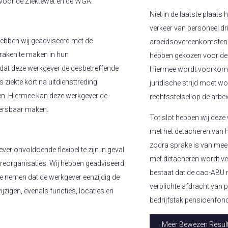
voor de Ziektewet en de WGA.
Niet in de laatste plaat
verkeer van personeel d
hebben wij geadviseerd met de
arbeidsovereenkomsten n
raken te maken in hun
hebben gekozen voor de 
at deze werkgever de desbetreffende
Hiermee wordt voorkomen
 ziekte kort na uitdiensttreding
juridische strijd moet w
en. Hiermee kan deze werkgever de
rechtsstelsel op de arb
eersbaar maken.
Tot slot hebben wij deze
met het detacheren van h
zodra sprake is van meer
er onvoldoende flexibel te zijn in geval
met detacheren wordt ver
 reorganisaties. Wij hebben geadviseerd
bestaat dat de cao-ABU 
te nemen dat de werkgever eenzijdig de
verplichte afdracht van 
igen, evenals functies, locaties en
bedrijfstak pensioenfon
Meer Bewezen Result