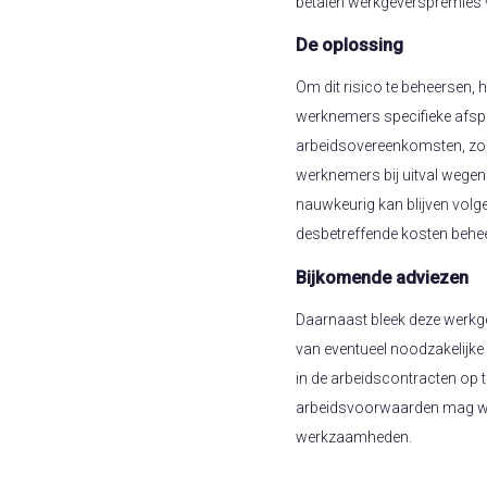
betalen werkgeverspremies 
De oplossing
Om dit risico te beheersen, 
werknemers specifieke afsp
arbeidsovereenkomsten, zod
werknemers bij uitval wegens
nauwkeurig kan blijven volg
desbetreffende kosten beh
Bijkomende adviezen
Daarnaast bleek deze werkgev
van eventueel noodzakelijke
in de arbeidscontracten op 
arbeidsvoorwaarden mag wijz
werkzaamheden.