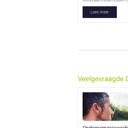
Werkzaamheden buiten C
Lees meer
Veelgevraagde 
Ondernemerscoach