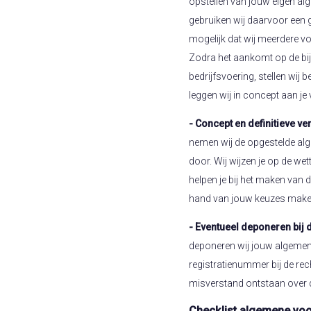
opstellen van jouw eigen al
gebruiken wij daarvoor een g
mogelijk dat wij meerdere v
Zodra het aankomt op de bij
bedrijfsvoering, stellen wij 
leggen wij in concept aan je 
- Concept en definitieve ver
nemen wij de opgestelde al
door. Wij wijzen je op de we
helpen je bij het maken van 
hand van jouw keuzes maken 
- Eventueel deponeren bij 
deponeren wij jouw algeme
registratienummer bij de re
misverstand ontstaan over d
Checklist algemene vo