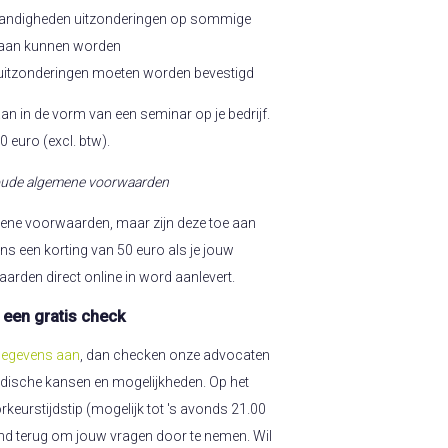
andigheden uitzonderingen op sommige
taan kunnen worden
uitzonderingen moeten worden bevestigd
aan in de vorm van een seminar op je bedrijf.
0 euro (excl. btw).
g oude algemene voorwaarden
mene voorwaarden, maar zijn deze toe aan
 ons een korting van 50 euro als je jouw
rden direct online in word aanlevert.
 een gratis check
 gegevens aan
, dan checken onze advocaten
uridische kansen en mogelijkheden. Op het
rkeurstijdstip (mogelijk tot 's avonds 21.00
jvend terug om jouw vragen door te nemen. Wil