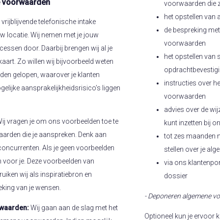
e voorwaarden
voorwaarden die z
het opstellen va
vrijblijvende telefonische intake
de bespreking met
w locatie. Wij nemen met je jouw
voorwaarden
essen door. Daarbij brengen wij al je
het opstellen van s
 kaart. Zo willen wij bijvoorbeeld weten
opdrachtbevestig
rden gelopen, waarover je klanten
instructies over h
elijke aansprakelijkheidsrisico’s liggen
voorwaarden
advies over de wi
ij vragen je om ons voorbeelden toe te
kunt inzetten bij 
arden die je aanspreken. Denk aan
tot zes maanden n
oncurrenten. Als je geen voorbeelden
stellen over je a
n voor je. Deze voorbeelden van
via ons klantenpor
ken wij als inspiratiebron en
dossier
eking van je wensen.
- Deponeren algemene vo
rwaarden:
Wij gaan aan de slag met het
Optioneel kun je ervoor 