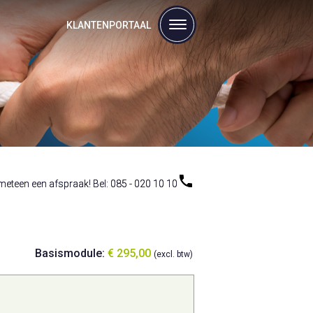
KLANTENPORTAAL
eteen een afspraak! Bel: 085 - 020 10 10
eteen een afspraak! Bel: 085 - 020 10 10
Basismodule:
€ 295,00
(excl. btw)