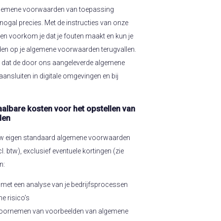
algemene voorwaarden van toepassing
 nogal precies. Met de instructies van onze
n voorkom je dat je fouten maakt en kun je
en op je algemene voorwaarden terugvallen.
op dat de door ons aangeleverde algemene
nsluiten in digitale omgevingen en bij
albare kosten voor het opstellen van
den
 uw eigen standaard algemene voorwaarden
l. btw), exclusief eventuele kortingen (zie
n:
 met een analyse van je bedrijfsprocessen
he risico’s
 doornemen van voorbeelden van algemene