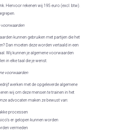
k. Hiervoor rekenen wij 195 euro (excl. btw).
 begrepen.
e voorwaarden
aarden kunnen gebruiken met partijen die het
en? Dan moeten deze worden vertaald in een
aal. Wij kunnen je algemene voorwaarden
en in elke taal die je wenst.
mene voorwaarden
bedrijf werken met de opgeleverde algemene
ren wij om deze mensen te trainen in het
 Onze advocaten maken ze bewust van:
rakke processen
isico’s er gelopen kunnen worden
orden vermeden