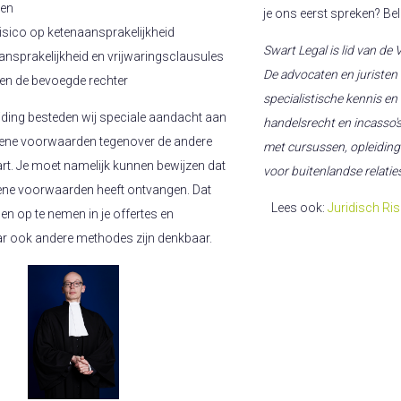
den
je ons eerst spreken? Be
risico op ketenaansprakelijkheid
Swart Legal is lid van de
ansprakelijkheid en vrijwaringsclausules
De advocaten en juristen
t en de bevoegde rechter
specialistische kennis en
eiding besteden wij speciale aandacht aan
handelsrecht en incasso'
mene voorwaarden tegenover de andere
met cursussen, opleiding
art. Je moet namelijk kunnen bewijzen dat
voor buitenlandse relatie
mene voorwaarden heeft ontvangen. Dat
Lees ook:
Juridisch Ri
en op te nemen in je offertes en
r ook andere methodes zijn denkbaar.