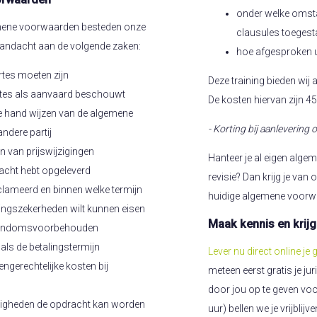
onder welke omst
gemene voorwaarden besteden onze
clausules toeges
aandacht aan de volgende zaken:
hoe afgesproken 
ertes moeten zijn
Deze training bieden wij 
rtes als aanvaard beschouwt
De kosten hiervan zijn 45
 de hand wijzen van de algemene
- Korting bij aanleverin
ndere partij
 van prijswijzigingen
Hanteer je al eigen alge
acht hebt opgeleverd
revisie? Dan krijg je van
lameerd en binnen welke termijn
huidige algemene voorwaa
lingszekerheden wilt kunnen eisen
Maak kennis en krijg
gendomsvoorbehouden
als de betalingstermijn
Lever nu direct online je
tengerechtelijke kosten bij
meteen eerst gratis je j
door jou op te geven voo
igheden de opdracht kan worden
uur) bellen we je vrijbli