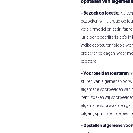
opstellen van algemen
- Bezoek op locatie:
Na een 
bezoeken wij je graag op jou
verdienmodel en bedrijfsproc
juridische bedrijfsrisico’s in
welke debiteurenrisico’s wo
proberen te klagen, waar mog
et cetera.
- Voorbeelden toesturen:
W
sturen van algemene voorwa
algemene voorbeelden van c
hebt, zoeken wij voorbeelde
algemene voorwaarden gebrui
uitgangspunt voor de bespr
- Opstellen algemene voo