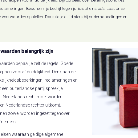
eclameringen. Bescherm je bedrijf tegen juridische risico’s. Laat onze
voorwaarden opstellen. Dan sta je altijd sterk bij onderhandelingen en
aarden belangrijk zijn
aarden bepaal je zelf de regels. Goede
pen vooraf duidelijkheid. Denk aan de
kelijkheidsbeperkingen, reclameringen en
 een buitenlandse partij spreek je
lict Nederlands recht moet worden
j een Nederlandse rechter uitkomt.
en zowel worden ingezet tegenover
afnemers.
al eisen waaraan geldige algemene