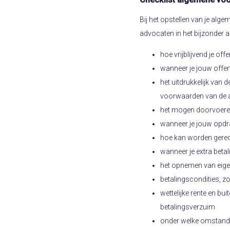
Bij het opstellen van je al
advocaten in het bijzonder 
hoe vrijblijvend je off
wanneer je jouw offe
het uitdrukkelijk van
voorwaarden van de a
het mogen doorvoeren
wanneer je jouw opdr
hoe kan worden gerec
wanneer je extra beta
het opnemen van ei
betalingscondities, zo
wettelijke rente en bui
betalingsverzuim
onder welke omstand