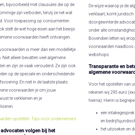
, bijvoorbeeld met clausules die op de
De wijze waarop je de 
 Sommige zijn verboden, tenzij ze net wat
verklaart, komt juridisch
d. Voor toepassing op consumenten
doorgewinterde advocate
Ook stelt de wet hoge eisen aan het bewijs
onder alle omstandighed
algemene voorwaarden heeft ontvangen.
Bovendien letten wij er
voorwaarden naadloos aa
 voorwaarden is meer dan een modelletje
webshops.
 Niet alleen bevatten veel algemene
n en zijn ze vaak verouderd. Ze zijn ook
Transparante en beta
algemene voorwaar
den op de speciale en onderscheidende
svoering. En niet in de laatste plaats
Voor het opstellen van
gemene voorwaarden je om jouw
rekenen wij 295 euro (exc
wust te verkleinen en je
hierna). Hierin is begrepe
liseren.
een intakegesprek
rden opstellen: Tips voor ondernemers
en bedrijfsjuridisc
het uitzoeken en
advocaten volgen bij het