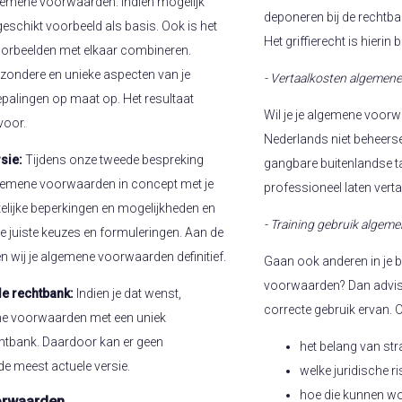
gemene voorwaarden. Indien mogelijk
deponeren bij de rechtban
eschikt voorbeeld als basis. Ook is het
Het griffierecht is hierin
oorbeelden met elkaar combineren.
zondere en unieke aspecten van je
- Vertaalkosten algemen
bepalingen op maat op. Het resultaat
Wil je je algemene voorw
voor.
Nederlands niet beheers
sie:
Tijdens onze tweede bespreking
gangbare buitenlandse t
gemene voorwaarden in concept met je
professioneel laten vertal
ttelijke beperkingen en mogelijkheden en
- Training gebruik alge
de juiste keuzes en formuleringen. Aan de
wij je algemene voorwaarden definitief.
Gaan ook anderen in je 
voorwaarden? Dan advise
de rechtbank:
Indien je dat wenst,
correcte gebruik ervan.
ne voorwaarden met een uniek
chtbank. Daardoor kan er geen
het belang van st
e meest actuele versie.
welke juridische r
hoe die kunnen w
orwaarden