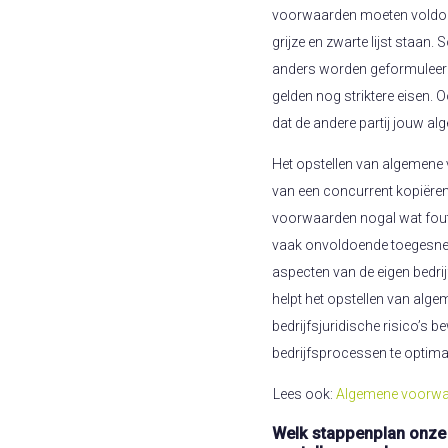
voorwaarden moeten voldoen
grijze en zwarte lijst staan.
anders worden geformuleer
gelden nog striktere eisen. 
dat de andere partij jouw 
Het opstellen van algemene
van een concurrent kopiëren.
voorwaarden nogal wat foute
vaak onvoldoende toegesne
aspecten van de eigen bedrijf
helpt het opstellen van al
bedrijfsjuridische risico’s be
bedrijfsprocessen te optima
Lees ook:
Algemene voorwaa
Welk stappenplan onze 