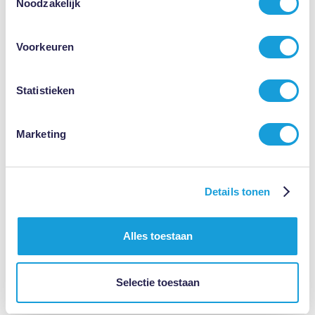
Noodzakelijk
Mr. Marco
Mr. Roy Teiken
Voorkeuren
Swart
Statistieken
Persoonlijke hulp van gedreven Vakexperts
Marketing
Meer dan 30 jaar Vakkundige Kennis en Ervaring
Details tonen
Alles toestaan
Hoge Klantentevredenheidscijfers
Selectie toestaan