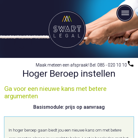
Maak meteen een afspraak! Bel: 085 - 020 10 10
Maak meteen een afspraak! Bel: 085 - 020 10 10
Hoger Beroep instellen
Ga voor een nieuwe kans met betere
argumenten
Basismodule: prijs op aanvraag
In hoger beroep gaan biedt jou een nieuwe kans om met betere