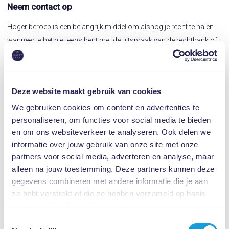
Neem contact op
Hoger beroep is een belangrijk middel om alsnog je recht te halen
wanneer je het niet eens bent met de uitspraak van de rechtbank of
kantonrechter. Bij Swart Legal zijn we vertrouwd met de complexiteit
van het hoger beroepstraject en staan we klaar om jou te
begeleiden. Onze ervaren advocaten analyseren jouw zaak
Deze website maakt gebruik van cookies
zorgvuldig, stellen samen met jou een gedegen hoger beroepschrift
We gebruiken cookies om content en advertenties te
op en streven naar het beste resultaat voor jou. Neem vandaag nog
personaliseren, om functies voor social media te bieden
contact met ons op en laat ons jou helpen om jouw recht te halen.
en om ons websiteverkeer te analyseren. Ook delen we
Bel
085 - 020 10 10
en vraag bijvoorbeeld naar advocaat mr. Marco
informatie over jouw gebruik van onze site met onze
Swart.
partners voor social media, adverteren en analyse, maar
alleen na jouw toestemming. Deze partners kunnen deze
gegevens combineren met andere informatie die je aan
ze hebt verstrekt of die ze hebben verzameld op basis
van jouw gebruik van hun services.
Toestemmingsselectie