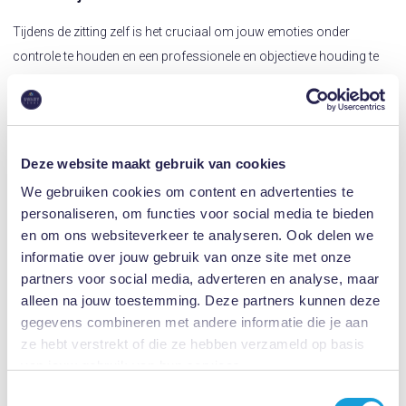
Tijdens de zitting zelf is het cruciaal om jouw emoties onder
controle te houden en een professionele en objectieve houding te
bewaren. Hoewel emoties onvermijdelijk zijn, kunnen overmatige
emotionele uitbarstingen jouw geloofwaardigheid en effectiviteit
ondermijnen. Wees voorbereid op het beheersen van jouw emoties
en concentreer je op de feiten en juridische argumenten.
Deze website maakt gebruik van cookies
Lees ook:
Waarom NLP-vaardigheden zo krachtig zijn bij het
We gebruiken cookies om content en advertenties te
personaliseren, om functies voor social media te bieden
oplossen van conflictsituaties
en om ons websiteverkeer te analyseren. Ook delen we
informatie over jouw gebruik van onze site met onze
partners voor social media, adverteren en analyse, maar
alleen na jouw toestemming. Deze partners kunnen deze
gegevens combineren met andere informatie die je aan
ze hebt verstrekt of die ze hebben verzameld op basis
van jouw gebruik van hun services.
Toestemmingsselectie