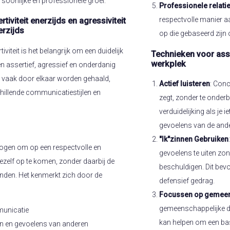
soonlijke en professionele groei.
Professionele relatie
respectvolle manier aa
tiviteit enerzijds en agressiviteit
rzijds
op die gebaseerd zijn
iviteit is het belangrijk om een duidelijk
Technieken voor asse
werkplek
 assertief, agressief en onderdanig
 vaak door elkaar worden gehaald,
Actief luisteren
: Conc
hillende communicatiestijlen en
zegt, zonder te onder
verduidelijking als je 
gevoelens van de ande
"Ik"zinnen Gebruiken
mogen om op een respectvolle en
gevoelens te uiten zon
ezelf op te komen, zonder daarbij de
beschuldigen. Dit bev
nden. Het kenmerkt zich door de
defensief gedrag.
Focussen op gemeen
gemeenschappelijke doe
mmunicatie
kan helpen om een ba
n en gevoelens van anderen