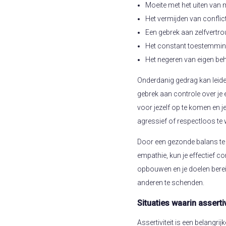
Moeite met het uiten van
Het vermijden van conflic
Een gebrek aan zelfvertro
Het constant toestemmin
Het negeren van eigen be
Onderdanig gedrag kan leiden
gebrek aan controle over je e
voor jezelf op te komen en je
agressief of respectloos te
Door een gezonde balans te v
empathie, kun je effectief 
opbouwen en je doelen berei
anderen te schenden.
Situaties waarin assertiv
Assertiviteit is een belangrij