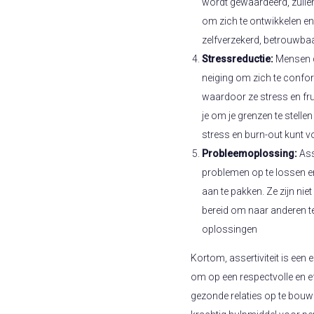
wordt gewaardeerd, zulle
om zich te ontwikkelen en
zelfverzekerd, betrouwbaa
Stressreductie:
Mensen di
neiging om zich te confo
waardoor ze stress en frus
je om je grenzen te stellen
stress en burn-out kunt 
Probleemoplossing:
Ass
problemen op te lossen e
aan te pakken. Ze zijn nie
bereid om naar anderen te l
oplossingen
Kortom, assertiviteit is een e
om op een respectvolle en ef
gezonde relaties op te bouwe