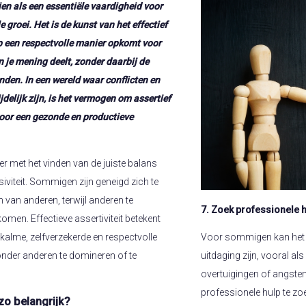
ien als een essentiële vaardigheid voor
 groei. Het is de kunst van het effectief
p een respectvolle manier opkomt voor
n je mening deelt, zonder daarbij de
nden. In een wereld waar conflicten en
elijk zijn, is het vermogen om assertief
 voor een gezonde en productieve
r met het vinden van de juiste balans
siviteit. Sommigen zijn geneigd zich te
an anderen, terwijl anderen te
7. Zoek professionele h
men. Effectieve assertiviteit betekent
Voor sommigen kan het on
 kalme, zelfverzekerde en respectvolle
uitdaging zijn, vooral a
nder anderen te domineren of te
overtuigingen of angsten.
professionele hulp te zo
 zo belangrijk?