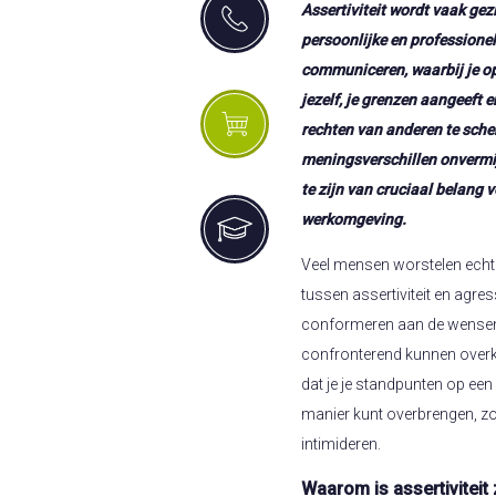
Assertiviteit wordt vaak gez
persoonlijke en professionele
communiceren, waarbij je o
jezelf, je grenzen aangeeft e
rechten van anderen te sche
meningsverschillen onvermijd
te zijn van cruciaal belang
werkomgeving.
Veel mensen worstelen echte
tussen assertiviteit en agres
conformeren aan de wensen v
confronterend kunnen overko
dat je je standpunten op een
manier kunt overbrengen, zo
intimideren.
Waarom is assertiviteit