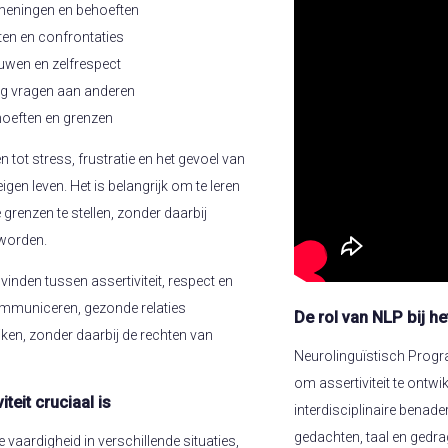
 meningen en behoeften
ten en confrontaties
uwen en zelfrespect
g vragen aan anderen
hoeften en grenzen
 tot stress, frustratie en het gevoel van
igen leven. Het is belangrijk om te leren
 grenzen te stellen, zonder daarbij
 worden.
inden tussen assertiviteit, respect en
communiceren, gezonde relaties
De rol van NLP bij he
ken, zonder daarbij de rechten van
Neurolinguïstisch Progr
om assertiviteit te ontwi
iteit cruciaal is
interdisciplinaire benader
gedachten, taal en gedra
ke vaardigheid in verschillende situaties,