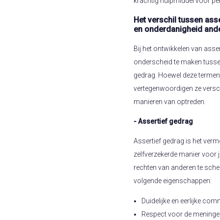
krachtig hulpmiddel voor per
Het verschil tussen asser
en onderdanigheid ande
Bij het ontwikkelen van assert
onderscheid te maken tussen
gedrag. Hoewel deze termen
vertegenwoordigen ze versc
manieren van optreden.
- Assertief gedrag
Assertief gedrag is het ver
zelfverzekerde manier voor j
rechten van anderen te sche
volgende eigenschappen:
Duidelijke en eerlijke co
Respect voor de meninge