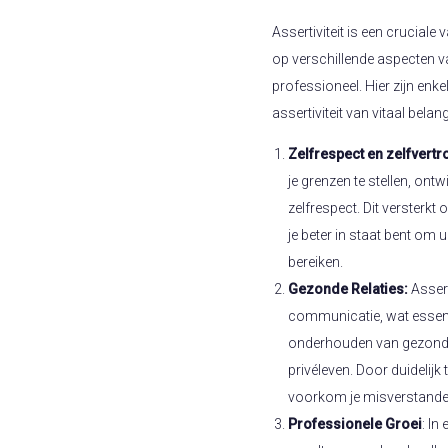
Assertiviteit is een cruciale 
op verschillende aspecten va
professioneel. Hier zijn en
assertiviteit van vitaal belang
Zelfrespect en zelfvert
je grenzen te stellen, ont
zelfrespect. Dit versterkt
je beter in staat bent om 
bereiken.
Gezonde Relaties:
Assert
communicatie, wat essent
onderhouden van gezonde r
privéleven. Door duidelijk
voorkom je misverstanden
Professionele Groei
: In