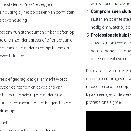
win-winsituatie te vind
e stellen en "nee" te zeggen
Compromissen sluit
 houding bij het oplossen van conflicten
sluiten en open te st
sitieve houding
nodig om water bij de 
taat om hun standpunten en behoeften op
Professionele hulp i
te uiten, zonder agressief of onderdanig
zinvol zijn om een der
e mening van anderen en zijn bereid om
conflictcoach, in te s
ven te luisteren.
op een objectieve en 
Door assertiviteit toe te
creëer je een omgeving 
ressief gedrag, dat gekenmerkt wordt
respect en probleemoplos
 voor de rechten en gevoelens van
bij aan een gezonde wer
 hebben de neiging om anderen te
professionele groei.
 hun eigen mening op te dringen. Enkele
rag zijn:
taal
ngen en gevoelens van anderen