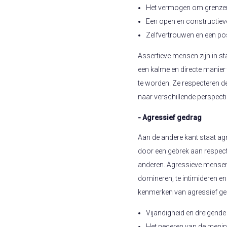
Het vermogen om grenzen t
Een open en constructieve
Zelfvertrouwen en een po
Assertieve mensen zijn in s
een kalme en directe manier 
te worden. Ze respecteren d
naar verschillende perspectie
- Agressief gedrag
Aan de andere kant staat ag
door een gebrek aan respect
anderen. Agressieve mensen
domineren, te intimideren en
kenmerken van agressief ged
Vijandigheid en dreigende 
Het negeren van de meni