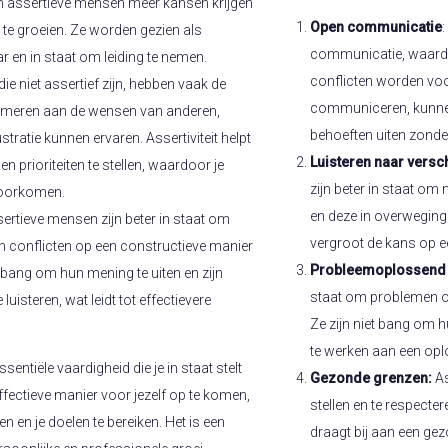
n assertieve mensen meer kansen krijgen
Open communicatie
:
 te groeien. Ze worden gezien als
communicatie, waardo
r en in staat om leiding te nemen.
conflicten worden voo
e niet assertief zijn, hebben vaak de
communiceren, kunnen
rmeren aan de wensen van anderen,
behoeften uiten zonder
tratie kunnen ervaren. Assertiviteit helpt
Luisteren naar versc
 en prioriteiten te stellen, waardoor je
zijn beter in staat om 
voorkomen.
en deze in overweging 
ertieve mensen zijn beter in staat om
vergroot de kans op ee
n conflicten op een constructieve manier
Probleemoplossend
t bang om hun mening te uiten en zijn
staat om problemen o
uisteren, wat leidt tot effectievere
Ze zijn niet bang om 
te werken aan een oplo
ssentiële vaardigheid die je in staat stelt
Gezonde grenzen:
As
fectieve manier voor jezelf op te komen,
stellen en te respecte
n en je doelen te bereiken. Het is een
draagt bij aan een ge