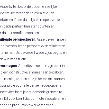
 Assertiviteit bevordert open en eerlijke
or misverstanden en escalatie van
rkomen. Door duidelijk en respectvol te
 beide partijen hun standpunten en
 dat het conflict escaleert.
hillende perspectieven
: Assertieve mensen
naar verschillende perspectieven te luisteren
te nemen. Dit bevordert wederzijds begrip en
n win-winsituatie.
 vermogen
: Assertieve mensen zijn beter in
p een constructieve manier aan te pakken.
hun mening te uiten en zijn bereid om samen
ssing die voor alle partijen acceptabel is.
sertiviteit helpt je om gezonde grenzen te
ren. Dit voorkomt dat conflicten escaleren en
zonde en productieve werkomgeving.