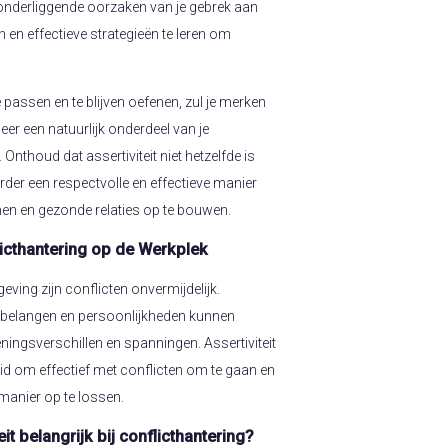
onderliggende oorzaken van je gebrek aan
n en effectieve strategieën te leren om
 passen en te blijven oefenen, zul je merken
meer een natuurlijk onderdeel van je
Onthoud dat assertiviteit niet hetzelfde is
erder een respectvolle en effectieve manier
en en gezonde relaties op te bouwen.
flicthantering op de Werkplek
ving zijn conflicten onvermijdelijk.
, belangen en persoonlijkheden kunnen
ningsverschillen en spanningen. Assertiviteit
eid om effectief met conflicten om te gaan en
manier op te lossen.
it belangrijk bij conflicthantering?