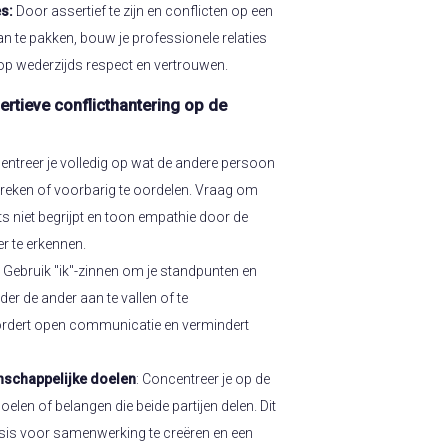
s:
Door assertief te zijn en conflicten op een
n te pakken, bouw je professionele relaties
 op wederzijds respect en vertrouwen.
rtieve conflicthantering op de
entreer je volledig op wat de andere persoon
breken of voorbarig te oordelen. Vraag om
iets niet begrijpt en toon empathie door de
r te erkennen.
: Gebruik "ik"-zinnen om je standpunten en
der de ander aan te vallen of te
ordert open communicatie en vermindert
schappelijke doelen
: Concentreer je op de
len of belangen die beide partijen delen. Dit
sis voor samenwerking te creëren en een