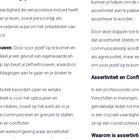
kunnen je helpen om de 
vaardigheid die een positieve invloed heeft
assertiviteit aan te pakke
n je leven, zowel persoonlijk als
assertiever te worden.
kele redenen waarom het ontwikkelen van
Door deze stappen toe te
 is:
dat assertiviteit steeds 
rouwen:
Door voor jezelf op te komen en
communicatiestijl wordt. 
wikkel je een gevoel van eigenwaarde en
als agressiviteit, maar e
 op zijn beurt je zelfvertrouwen, waardoor
om voor jezelf op te kom
uitdagingen aan te gaan en je doelen te
Assertiviteit en Con
In een professionele omge
iviteit bevordert open en eerlijke
Verschillen in meningen
ieel is voor het opbouwen en
gemakkelijk leiden tot me
elaties, zowel op het werk als in je
is een cruciale vaardigh
 te communiceren en grenzen te stellen,
ze op een constructieve 
 en conflicten.
 een werkomgeving waar assertiviteit
Waarom is assertivite