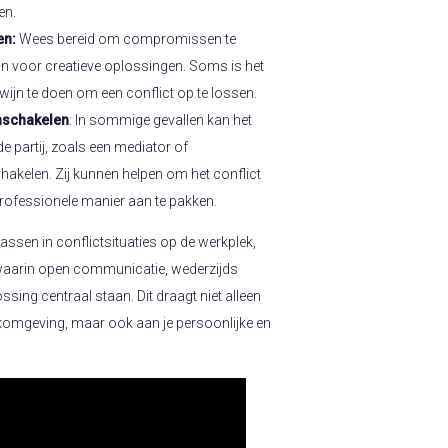
en.
en:
Wees bereid om compromissen te
aan voor creatieve oplossingen. Soms is het
wijn te doen om een conflict op te lossen.
nschakelen
: In sommige gevallen kan het
de partij, zoals een mediator of
chakelen. Zij kunnen helpen om het conflict
professionele manier aan te pakken.
 passen in conflictsituaties op de werkplek,
waarin open communicatie, wederzijds
sing centraal staan. Dit draagt niet alleen
komgeving, maar ook aan je persoonlijke en