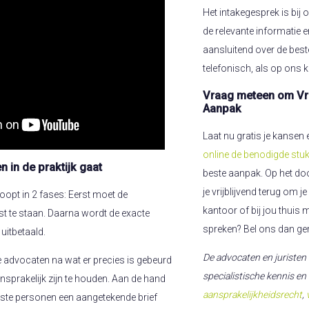
Het intakegesprek is bij o
de relevante informatie 
aansluitend over de bes
telefonisch, als op ons ka
Vraag meteen om Vri
Aanpak
Laat nu gratis je kanse
online de benodigde stu
n in de praktijk gaat
beste aanpak. Op het doo
je vrijblijvend terug om
loopt in 2 fases: Eerst moet de
kantoor of bij jou thuis 
t te staan. Daarna wordt de exacte
spreken? Bel ons dan ge
itbetaald.
De advocaten en juristen
 advocaten na wat er precies is gebeurd
specialistische kennis en
nsprakelijk zijn te houden. Aan de hand
aansprakelijkheidsrecht
,
uiste personen een aangetekende brief