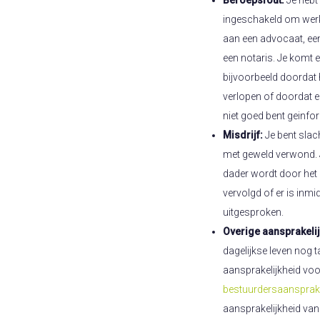
ingeschakeld om werk
aan een advocaat, een
een notaris. Je komt e
bijvoorbeeld doordat h
verlopen of doordat e
niet goed bent geinfo
Misdrijf:
Je bent slac
met geweld verwond. Je
dader wordt door het 
vervolgd of er is inmi
uitgesproken.
Overige aansprakeli
dagelijkse leven nog 
aansprakelijkheid voo
bestuurdersaansprake
aansprakelijkheid va