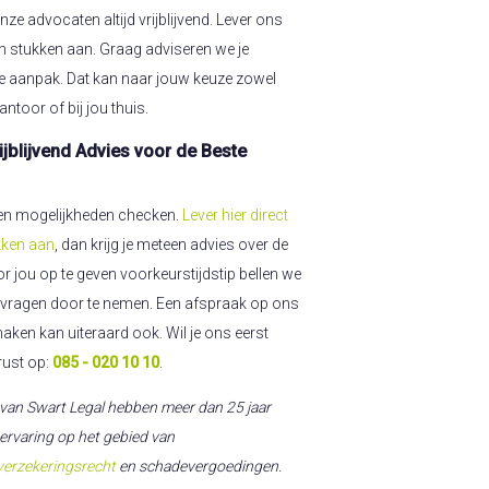
nze advocaten altijd vrijblijvend. Lever ons
en stukken aan. Graag adviseren we je
te aanpak. Dat kan naar jouw keuze zowel
ntoor of bij jou thuis.
jblijvend Advies voor de Beste
n en mogelijkheden checken.
Lever hier direct
kken aan
, dan krijg je meteen advies over de
r jou op te geven voorkeurstijdstip bellen we
 je vragen door te nemen. Een afspraak op ons
maken kan uiteraard ook. Wil je ons eerst
rust op:
085 - 020 10 10
.
 van Swart Legal hebben meer dan 25 jaar
 ervaring op het gebied van
verzekeringsrecht
en schadevergoedingen.