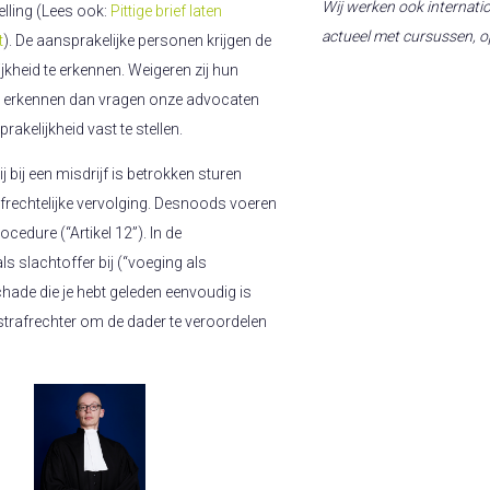
Wij werken ook internat
elling (Lees ook:
Pittige brief laten
actueel met cursussen, o
t
). De aansprakelijke personen krijgen de
kheid te erkennen. Weigeren zij hun
 te erkennen dan vragen onze advocaten
akelijkheid vast te stellen.
j bij een misdrijf is betrokken sturen
rechtelijke vervolging. Desnoods voeren
cedure (“Artikel 12”). In de
ls slachtoffer bij (“voeging als
chade die je hebt geleden eenvoudig is
 strafrechter om de dader te veroordelen