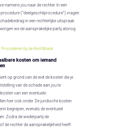
e namens jou naar de rechter. In een
 procedure (“deelgeschilprocedure”) vragen
schadebedrag in een rechterlijke uitspraak
dwingen we de aansprakelijke partij alsnog
:
Procederen bij de Rechtbank
aalbare kosten om iemand
len
dient op grond van de wet de kosten die je
stelling van de schade aan jou te
kosten van een eventuele
len hier ook onder. De juridische kosten
erin begrepen, evenals de eventueel
en. Zodra de wederpartij de
of de rechter de aansprakelijkheid heeft