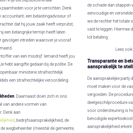
de schade dan stappen w
zaamheden voor je te verrichten. Denk
eenvoudige en versnelde
 accountant, een belastingadviseur of
we de rechter het totale 
rachter dat hij jouw zaak heeft verprutst,
vast te leggen. Hiermee 
ij een belangrijke termijn heeft laten
tot betaling.
r gevolgen intreden waarover je vooraf
rmeerd.
Lees ook
htoffer van een misdrijf. Iemand heeft jou
Transparante en bet
 hebt aangifte gedaan bij de politie. De
aansprakelijk te stel
openbaar ministerie strafrechtelijk
De aansprakelijke partij 
ddels een strafrechtelijke veroordeling
moet maken voor de vast
vergoeden. De procedure
jkheden
: Daarnaast doen zich in ons
deelgeschilprocedure val
tal van andere vormen van
voor ondersteuning is hi
r. Denk aan
benodigde expertisekost
lijkheid
, bedrijfsaansprakelijkheid, de
aansprakelijkheid erkent 
n de wegbeheerder (meestal de gemeente,