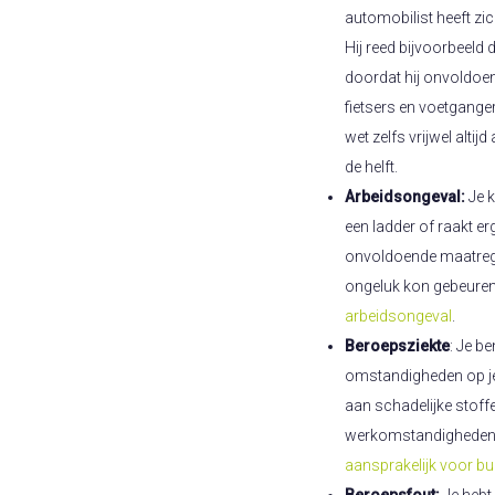
automobilist heeft zi
Hij reed bijvoorbeeld d
doordat hij onvoldoend
fietsers en voetgange
wet zelfs vrijwel altij
de helft.
Arbeidsongeval:
Je k
een ladder of raakt e
onvoldoende maatreg
ongeluk kon gebeuren
arbeidsongeval
.
Beroepsziekte
: Je b
omstandigheden op je 
aan schadelijke stof
werkomstandigheden.
aansprakelijk voor b
Beroepsfout:
Je hebt