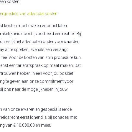
geen kosten.
ergoeding van advocaatkosten
erst kosten moet maken voor het laten
akelijkheid door bijvoorbeeld een rechter. Bij
edures is het advocaten onder voorwaarden
y af te spreken, evenals een verlaagd
 fee. Voor de kosten van zo’n procedure kun
wenst een tariefafspraak op maat maken. Dat
rtrouwen hebben in een voor jou positief
king te geven aan onze commitment voor
 bij ons naar de mogelijkheden in jouw
en van onze ervaren en gespecialiseerde
eidsrecht eerst lonend is bij schades met
elang van € 10.000,00 en meer.