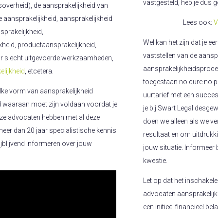
vastgesteld, heb je dus 
ksoverheid), de aansprakelijkheid van
aansprakelijkheid, aansprakelijkheid
Lees ook:
V
sprakelijkheid,
Wel kan het zijn dat je e
heid, productaansprakelijkheid,
vaststellen van de aanspr
or slecht uitgevoerde werkzaamheden,
aansprakelijkheidsproc
lijkheid
, etcetera.
toegestaan no cure no pa
elke vorm van aansprakelijkheid
uurtarief met een succes
ld waaraan moet zijn voldaan voordat je
je bij Swart Legal desge
nze advocaten hebben met al deze
doen we alleen als we ve
er dan 20 jaar specialistische kennis
resultaat en om uitdruk
vrijblijvend informeren over jouw
jouw situatie. Informeer
kwestie.
Let op dat het inschakel
advocaten aansprakelijkh
een initieel financieel b