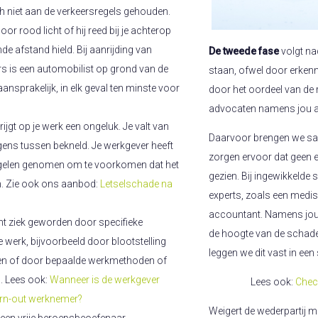
ch niet aan de verkeersregels gehouden.
oor rood licht of hij reed bij je achterop
e afstand hield. Bij aanrijding van
De tweede fase
volgt na
rs is een automobilist op grond van de
staan, ofwel door erkenn
d aansprakelijk, in elk geval ten minste voor
door het oordeel van de
advocaten namens jou all
rijgt op je werk een ongeluk. Je valt van
Daarvoor brengen we sa
rgens tussen bekneld. Je werkgever heeft
zorgen ervoor dat geen 
elen genomen om te voorkomen dat het
gezien. Bij ingewikkelde
. Zie ook ons aanbod:
Letselschade na
experts, zoals een medi
accountant. Namens jou
ent ziek geworden door specifieke
de hoogte van de schade. 
werk, bijvoorbeeld door blootstelling
leggen we dit vast in ee
fen of door bepaalde werkmethoden of
 Lees ook:
Wanneer is de werkgever
Lees ook:
Check
urn-out werknemer?
Weigert de wederpartij m
 een vrije beroepsbeoefenaar