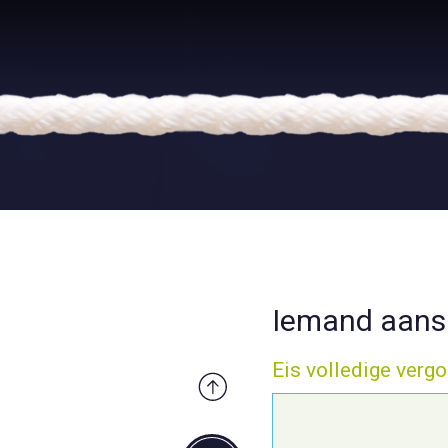
Iemand aansp
Eis volledige vergo