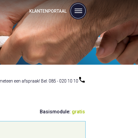
KLANTENPORTAAL
eteen een afspraak! Bel: 085 - 020 10 10
eteen een afspraak! Bel: 085 - 020 10 10
Basismodule:
gratis