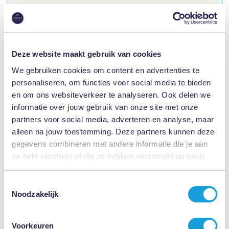
Meer dan 30 jaar Vakkundige Kennis en Ervaring
Hoge Klantentevredenheidscijfers
Deze website maakt gebruik van cookies
We gebruiken cookies om content en advertenties te
personaliseren, om functies voor social media te bieden
en om ons websiteverkeer te analyseren. Ook delen we
informatie over jouw gebruik van onze site met onze
partners voor social media, adverteren en analyse, maar
alleen na jouw toestemming. Deze partners kunnen deze
gegevens combineren met andere informatie die je aan
ze hebt verstrekt of die ze hebben verzameld op basis
gratis
van jouw gebruik van hun services.
Toestemmingsselectie
Advies over ontslag op staande voet geven
Noodzakelijk
Misdraagt je werknemer zich? Laat snel en vakkundig de
haalbaarheid van een ontslag op staande voet inschatten.
Voorkeuren