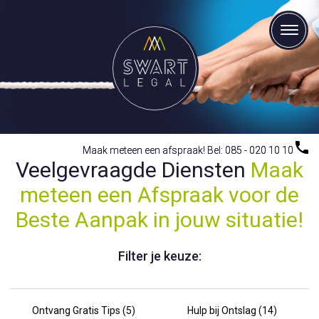
Maak meteen een afspraak! Bel: 085 - 020 10 10
Maak meteen een afspraak! Bel: 085 - 020 10 10
Veelgevraagde Diensten
Maak
meteen een Afspraak voor de
Beste Aanpak in jouw situatie!
Filter je keuze:
Ontvang Gratis Tips (5)
Hulp bij Ontslag (14)