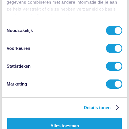
gegevens combineren met andere informatie die je aan
ze hebt verstrekt of die ze hebben verzameld op basis
van jouw gebruik van hun services.
Toestemmingsselectie
9.2
Noodzakelijk
/10
Voorkeuren
150 beoordelingen
Statistieken
Marketing
Frauke
(02-08-2026)
Op zeer korte termijn professionele hulp gekregen, fijne
Details tonen
en duidelijke communicatie.
Roy Teiken heeft mij op korte termijn geholpen, met geduld
naar mij verhaal geluisterd en professioneel ondersteund.
Alles toestaan
Ik voelde mij goed vertegenwoordigd.