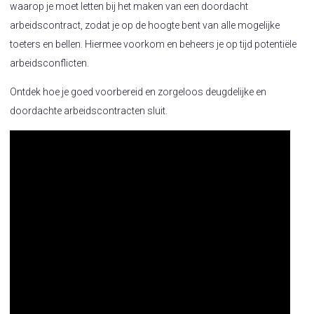
waarop je moet letten bij het maken van een doordacht
arbeidscontract, zodat je op de hoogte bent van alle mogelijke
toeters en bellen. Hiermee voorkom en beheers je op tijd potentiële
arbeidsconflicten.
Ontdek hoe je goed voorbereid en zorgeloos deugdelijke en
doordachte arbeidscontracten sluit.