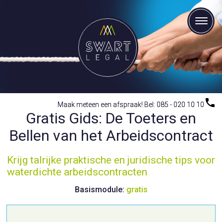
Maak meteen een afspraak! Bel: 085 - 020 10 10
Maak meteen een afspraak! Bel: 085 - 020 10 10
Gratis Gids: De Toeters en
Bellen van het Arbeidscontract
Krijg talrijke praktische en juridische tips voor
waterdichte arbeidscontracten
Basismodule:
gratis