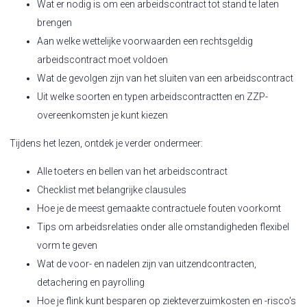
Wat er nodig is om een arbeidscontract tot stand te laten
brengen
Aan welke wettelijke voorwaarden een rechtsgeldig
arbeidscontract moet voldoen
Wat de gevolgen zijn van het sluiten van een arbeidscontract
Uit welke soorten en typen arbeidscontractten en ZZP-
overeenkomsten je kunt kiezen
Tijdens het lezen, ontdek je verder ondermeer:
Alle toeters en bellen van het arbeidscontract
Checklist met belangrijke clausules
Hoe je de meest gemaakte contractuele fouten voorkomt
Tips om arbeidsrelaties onder alle omstandigheden flexibel
vorm te geven
Wat de voor- en nadelen zijn van uitzendcontracten,
detachering en payrolling
Hoe je flink kunt besparen op ziekteverzuimkosten en -risco's