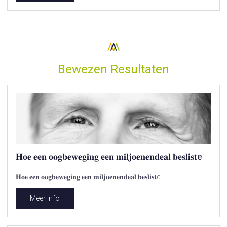
Bewezen Resultaten
𝐇𝐨𝐞 𝐞𝐞𝐧 𝐨𝐨𝐠𝐛𝐞𝐰𝐞𝐠𝐢𝐧𝐠 𝐞𝐞𝐧 𝐦𝐢𝐥𝐣𝐨𝐞𝐧𝐞𝐧𝐝𝐞𝐚𝐥 𝐛𝐞𝐬𝐥𝐢𝐬𝐭e
𝐇𝐨𝐞 𝐞𝐞𝐧 𝐨𝐨𝐠𝐛𝐞𝐰𝐞𝐠𝐢𝐧𝐠 𝐞𝐞𝐧 𝐦𝐢𝐥𝐣𝐨𝐞𝐧𝐞𝐧𝐝𝐞𝐚𝐥 𝐛𝐞𝐬𝐥𝐢𝐬𝐭e
Meer info