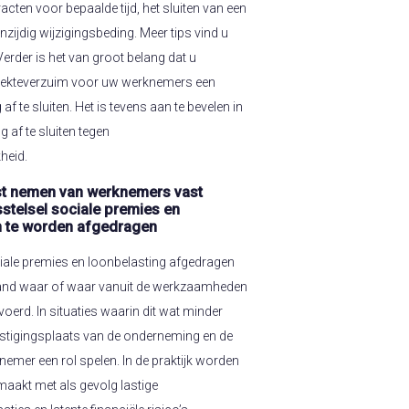
cten voor bepaalde tijd, het sluiten van een
nzijdig wijzigingsbeding. Meer tips vind u
erder is het van groot belang dat u
ziekteverzuim voor uw werknemers een
f te sluiten. Het is tevens aan te bevelen in
 af te sluiten tegen
heid.
ienst nemen van werknemers vast
stelsel sociale premies en
n te worden afgedragen
ciale premies en loonbelasting afgedragen
 land waar of waar vanuit de werkzaamheden
oerd. In situaties waarin dit wat minder
vestigingsplaats van de onderneming en de
mer een rol spelen. In de praktijk worden
maakt met als gevolg lastige