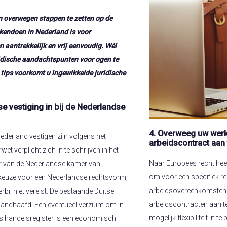
n overwegen stappen te zetten op de
kendoen in Nederland is voor
aantrekkelijk en vrij eenvoudig. Wél
ridische aandachtspunten voor ogen te
tips voorkomt u ingewikkelde juridische
se vestiging in bij de Nederlandse
4. Overweeg uw wer
ederland vestigen zijn volgens het
arbeidscontract aan 
t verplicht zich in te schrijven in het
Naar Europees recht hee
r van de Nederlandse kamer van
om voor een specifiek rec
 keuze voor een Nederlandse rechtsvorm,
arbeidsovereenkomsten.
rbij niet vereist. De bestaande Duitse
arbeidscontracten aan te 
andhaafd. Een eventueel verzuim om in
mogelijk flexibiliteit in
nds handelsregister is een economisch