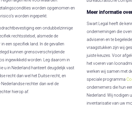
en eigen algemene voorwaarden.
bureaucratische complicat
de betalingscondities worden opgenomen en
Meer informatie ove
risico’s worden ingeperkt.
Swart Legal heeft de ken
pdrachtbevestiging een ondubbelzinnige
ondernemingen die overwe
cifiek rechtsstelsel, alsmede de
adviseren en te begeleide
n een specifiek land. In de gevallen
vraagstukken zijn wij ges
tgelegd kunnen grensoverschrijdende
juiste keuzes. Voor afge
oos ingewikkeld worden. Leg daarom in
het voeren van loonadmin
e u in Nederland hanteert deugdelijk vast
werken wij samen met de
se recht dan wel het Duitse recht, en
speciale programma
Co
 Nederlandse rechter dan wel de
ondernemers die hun eers
chter hierop af.
Nederland. Wij nodigen u 
inventarisatie van uw mo