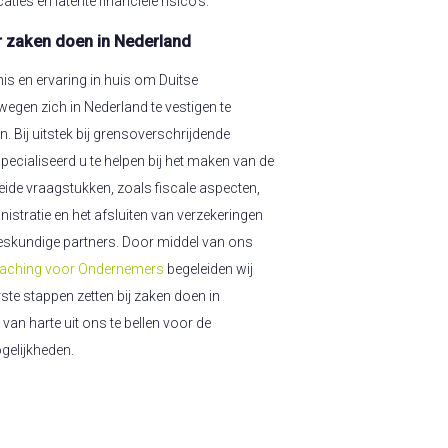
ies en latente financiële risico’s.
r zaken doen in Nederland
nis en ervaring in huis om Duitse
gen zich in Nederland te vestigen te
n. Bij uitstek bij grensoverschrijdende
pecialiseerd u te helpen bij het maken van de
leide vraagstukken, zoals fiscale aspecten,
istratie en het afsluiten van verzekeringen
skundige partners. Door middel van ons
aching voor Ondernemers
begeleiden wij
te stappen zetten bij zaken doen in
van harte uit ons te bellen voor de
gelijkheden.