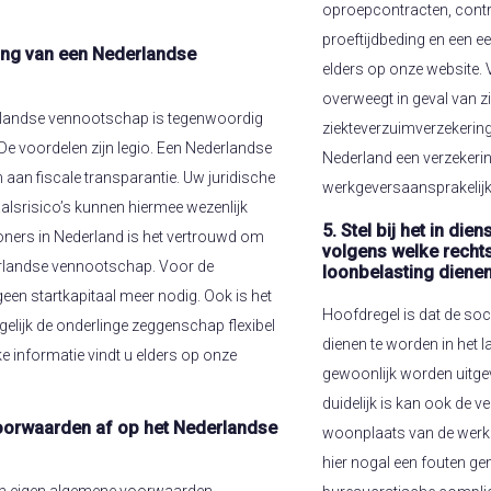
oproepcontracten, contra
proeftijdbeding en een ee
ing van een Nederlandse
elders op onze website. V
overweegt in geval van 
rlandse vennootschap is tegenwoordig
ziekteverzuimverzekering a
De voordelen zijn legio. Een Nederlandse
Nederland een verzekering
aan fiscale transparantie. Uw juridische
werkgeversaansprakelijk
alsrisico’s kunnen hiermee wezenlijk
5. Stel bij het in d
ners in Nederland is het vertrouwd om
volgens welke rechts
rlandse vennootschap. Voor de
loonbelasting diene
een startkapitaal meer nodig. Ook is het
Hoofdregel is dat de so
lijk de onderlinge zeggenschap flexibel
dienen te worden in het
jke informatie vindt u elders op onze
gewoonlijk worden uitgev
duidelijk is kan ook de 
oorwaarden af op het Nederlandse
woonplaats van de werkne
hier nogal een fouten ge