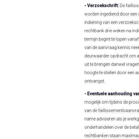
- Verzoekschrift:
De failli
worden ingediend door een 
indiening van een verzoeksch
rechtbank drie weken na ind
termijn begint te lopen vana
van de aanvraag kennis neem
deurwaarder opdracht om aa
uit te brengen danwel vrage
hoogte te stellen door een a
ontvangst.
- Eventuele aanhouding va
mogelijk om tijdens de proc
van de faillissementsaanvra
name adviseren als je werkge
onderhandelen over de betal
rechtbanken staan maximaal