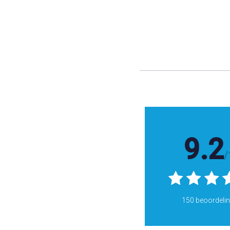
9.2
/
150 beoordeli