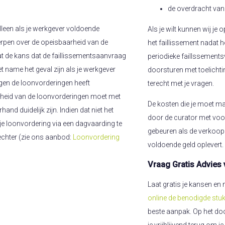
de overdracht van
leen als je werkgever voldoende
Als je wilt kunnen wij j
werpen over de opeisbaarheid van de
het faillissement nadat h
at de kans dat de faillissementsaanvraag
periodieke faillssements
 name het geval zijn als je werkgever
doorsturen met toelichtin
tegen de loonvorderingen heeft
terecht met je vragen.
rheid van de loonvorderingen moet met
De kosten die je moet m
nd duidelijk zijn. Indien dat niet het
door de curator met voo
m je loonvordering via een dagvaarding te
gebeuren als de verkoop 
rechter (zie ons aanbod:
Loonvordering
voldoende geld oplevert.
Vraag Gratis Advies
Laat gratis je kansen e
online de benodigde stu
beste aanpak. Op het doo
je vrijblijvend terug om 