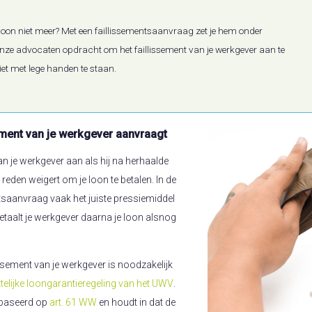
e loon niet meer? Met een faillissementsaanvraag zet je hem onder
nze advocaten opdracht om het faillissement van je werkgever aan te
et met lege handen te staan.
ement van je werkgever aanvraagt
an je werkgever aan als hij na herhaalde
den weigert om je loon te betalen. In de
entsaanvraag vaak het juiste pressiemiddel
, betaalt je werkgever daarna je loon alsnog
ssement van je werkgever is noodzakelijk
telijke loongarantieregeling van het UWV
.
gebaseerd op
art. 61 WW
en houdt in dat de