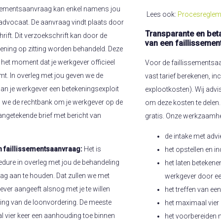
ssementsaanvraag kan enkel namens jou
Lees ook:
Procesreglem
advocaat. De aanvraag vindt plaats door
Transparante en bet
rift. Dit verzoekschrift kan door de
van een faillissemen
iening op zitting worden behandeld. Deze
f het moment dat je werkgever officieel
Voor de faillissementsaa
t. In overleg met jou geven we de
vast tarief berekenen, inc
n je werkgever een betekeningsexploit
explootkosten). Wij advi
n we de rechtbank om je werkgever op de
om deze kosten te delen.
angetekende brief met bericht van
gratis. Onze werkzaamhe
de intake met adv
n faillissementsaanvraag:
Het is
het opstellen en i
edure in overleg met jou de behandeling
het laten betekene
ag aan te houden. Dat zullen we met
werkgever door e
ver aangeeft alsnog met je te willen
het treffen van ee
ing van de loonvordering. De meeste
het maximaal vier 
 vier keer een aanhouding toe binnen
het voorbereiden m