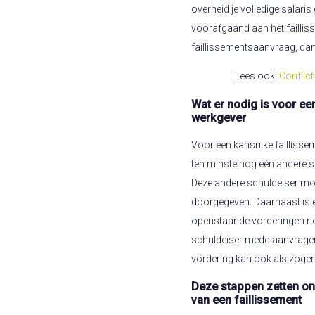
overheid je volledige salari
voorafgaand aan het failliss
faillissementsaanvraag, dan
Lees ook:
Conflic
Wat er nodig is voor ee
werkgever
Voor een kansrijke failliss
ten minste nog één andere 
Deze andere schuldeiser m
doorgegeven. Daarnaast is 
openstaande vorderingen nod
schuldeiser mede-aanvrager 
vordering kan ook als zog
Deze stappen zetten on
van een faillissement