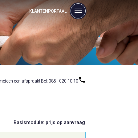
KLANTENPORTAAL
eteen een afspraak! Bel: 085 - 020 10 10
eteen een afspraak! Bel: 085 - 020 10 10
Basismodule: prijs op aanvraag