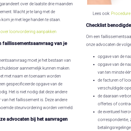
s garandeert over de laatste drie maanden
ement. Wacht je te lang met de
Lees ook:
Procedure 
 kom je met lege handen te staan.
Checklist benodigde
t over loonvordering aanpakken
Om een faillissementsaa
n faillissementsaanvraag van je
onze advocaten de volge
opgave van de na
ementsaanvraag moet je het bestaan van
opgave van de na
schuldeiser aannemelijk kunnen maken.
van ten minste éé
oet met naam en toenaam worden
de facturen of loo
een gespecificeerde opgave van de
verschuldigde op
ig. Het is niet nodig dat deze andere
de daaraan verbon
van het faillissement is. Deze andere
offertes of contra
enoemde steunvordering worden vermeld.
de eventueel hiero
ze advocaten bij het aanvragen
correspondentie, 
betalingsregeling