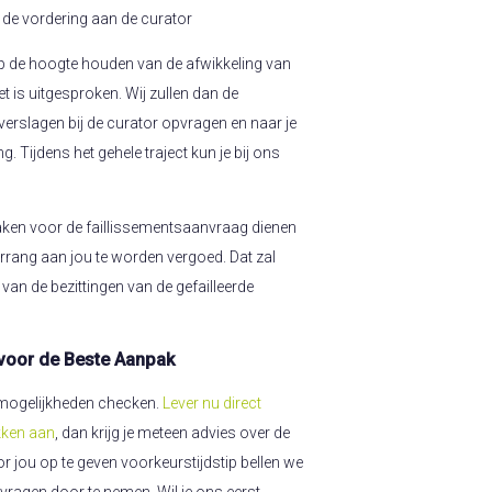
 de vordering aan de curator
e op de hoogte houden van de afwikkeling van
et is uitgesproken. Wij zullen dan de
verslagen bij de curator opvragen en naar je
g. Tijdens het gehele traject kun je bij ons
aken voor de faillissementsaanvraag dienen
rrang aan jou te worden vergoed. Dat zal
van de bezittingen van de gefailleerde
 voor de Beste Aanpak
n mogelijkheden checken.
Lever nu direct
kken aan
, dan krijg je meteen advies over de
r jou op te geven voorkeurstijdstip bellen we
je vragen door te nemen. Wil je ons eerst