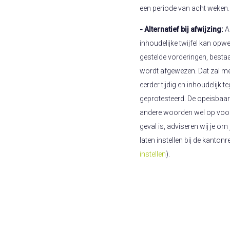
een periode van acht weken.
- Alternatief bij afwijzing:
Al
inhoudelijke twijfel kan op
gestelde vorderingen, besta
wordt afgewezen. Dat zal met
eerder tijdig en inhoudelijk 
geprotesteerd. De opeisbaa
andere woorden wel op voorha
geval is, adviseren wij je o
laten instellen bij de kanton
instellen
).