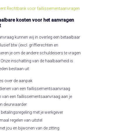
ent Rechtbank voor faillissementaanvragen
aalbare kosten voor het aanvragen
t
nvraag kunnen wij in overleg een betaalbaar
lusief btw (excl. griffierechten en
seren je om de andere schuldeisers te vragen
 Onze inschatting van de haalbaarheid is
den bestaan uit:
ies over de aanpak
ndienen van een faillissementsaanvraag
n van een faillissementsaanvraag aan je
en deurwaarder
n betalingsregeling met je werkgever
maal regelen van uitstel
et jou en bijwonen van de zitting