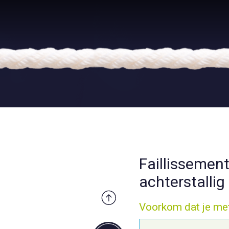
Faillissemen
achterstallig
Voorkom dat je met