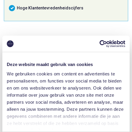
Hoge Klantentevredenheidscijfers
Ontvang Vrijblijvend Advies
Deze website maakt gebruik van cookies
We gebruiken cookies om content en advertenties te
personaliseren, om functies voor social media te bieden
en om ons websiteverkeer te analyseren. Ook delen we
informatie over jouw gebruik van onze site met onze
partners voor social media, adverteren en analyse, maar
9.2
alleen na jouw toestemming. Deze partners kunnen deze
/10
gegevens combineren met andere informatie die je aan
ze hebt verstrekt of die ze hebben verzameld op basis
van jouw gebruik van hun services.