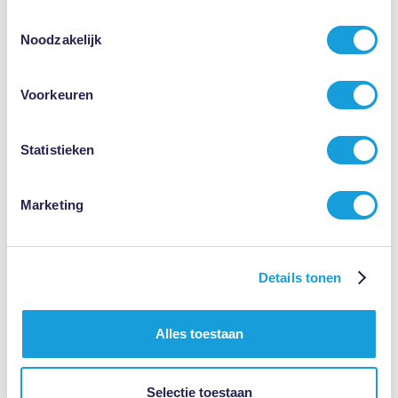
Toestemmingsselectie
150 beoordelingen
Noodzakelijk
Voorkeuren
Frauke
(02-08-2026)
Statistieken
Op zeer korte termijn professionele hulp gekregen, fijne
en duidelijke communicatie.
Roy Teiken heeft mij op korte termijn geholpen, met geduld
Marketing
naar mij verhaal geluisterd en professioneel ondersteund.
Ik voelde mij goed vertegenwoordigd.
Details tonen
Lees alle reviews ►
Alles toestaan
Selectie toestaan