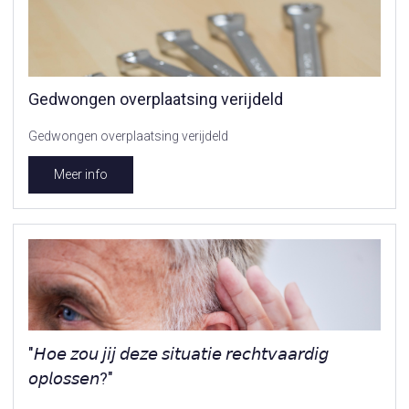
Gedwongen overplaatsing verijdeld
Gedwongen overplaatsing verijdeld
Meer info
"𝘏𝘰𝘦 𝘻𝘰𝘶 𝘫𝘪𝘫 𝘥𝘦𝘻𝘦 𝘴𝘪𝘵𝘶𝘢𝘵𝘪𝘦 𝘳𝘦𝘤𝘩𝘵𝘷𝘢𝘢𝘳𝘥𝘪𝘨
𝘰𝘱𝘭𝘰𝘴𝘴𝘦𝘯?"