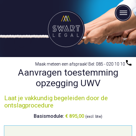
Maak meteen een afspraak! Bel: 085 - 020 10 10
Maak meteen een afspraak! Bel: 085 - 020 10 10
Aanvragen toestemming
opzegging UWV
Laat je vakkundig begeleiden door de
ontslagprocedure
Basismodule:
€ 895,00
(excl. btw)