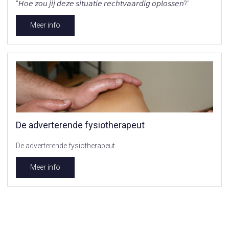
"𝘏𝘰𝘦 𝘻𝘰𝘶 𝘫𝘪𝘫 𝘥𝘦𝘻𝘦 𝘴𝘪𝘵𝘶𝘢𝘵𝘪𝘦 𝘳𝘦𝘤𝘩𝘵𝘷𝘢𝘢𝘳𝘥𝘪𝘨 𝘰𝘱𝘭𝘰𝘴𝘴𝘦𝘯?"
Meer info
De adverterende fysiotherapeut
De adverterende fysiotherapeut
Meer info