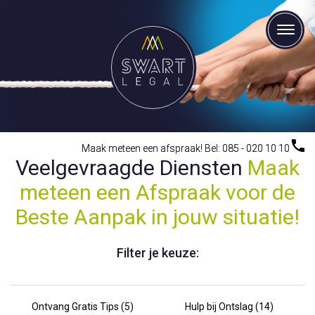
Maak meteen een afspraak! Bel: 085 - 020 10 10
Maak meteen een afspraak! Bel: 085 - 020 10 10
Veelgevraagde Diensten
Maak
meteen een Afspraak voor de
Beste Aanpak in jouw situatie!
Filter je keuze:
Ontvang Gratis Tips (5)
Hulp bij Ontslag (14)