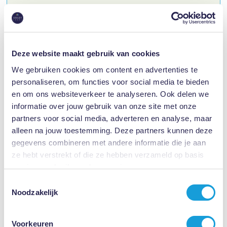
Meer dan 30 jaar Vakkundige Kennis en Ervaring
Hoge Klantentevredenheidscijfers
Deze website maakt gebruik van cookies
We gebruiken cookies om content en advertenties te
personaliseren, om functies voor social media te bieden
en om ons websiteverkeer te analyseren. Ook delen we
informatie over jouw gebruik van onze site met onze
partners voor social media, adverteren en analyse, maar
alleen na jouw toestemming. Deze partners kunnen deze
gegevens combineren met andere informatie die je aan
ze hebt verstrekt of die ze hebben verzameld op basis
prijs op aanvraag
van jouw gebruik van hun services.
Toestemmingsselectie
Bezwaar maken tegen een WIA-besluit
Noodzakelijk
Ben je het niet eens met de beslissing van het UWV op de WIA-
aanvraag? Laat namens jou bezwaar maken bij het UWV.
Voorkeuren