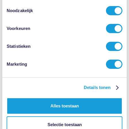
Toestemmingsselectie
Noodzakelijk
Voorkeuren
Frauke
(02-08-2026)
Op zeer korte termijn professionele hulp gekregen, fijne
en duidelijke communicatie.
Statistieken
Roy Teiken heeft mij op korte termijn geholpen, met geduld
naar mij verhaal geluisterd en professioneel ondersteund.
Ik voelde mij goed vertegenwoordigd.
Marketing
Details tonen
Lees alle reviews ►
Alles toestaan
Selectie toestaan