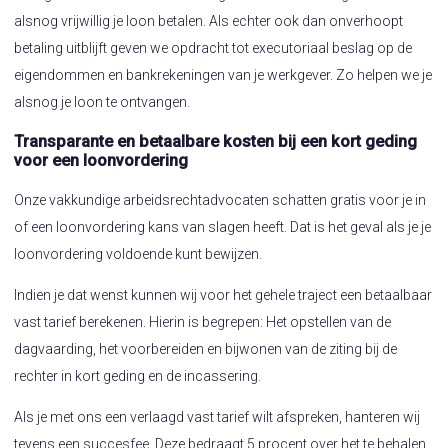
alsnog vrijwillig je loon betalen. Als echter ook dan onverhoopt
betaling uitblijft geven we opdracht tot executoriaal beslag op de
eigendommen en bankrekeningen van je werkgever. Zo helpen we je
alsnog je loon te ontvangen.
Transparante en betaalbare kosten bij een kort geding
voor een loonvordering
Onze vakkundige arbeidsrechtadvocaten schatten gratis voor je in
of een loonvordering kans van slagen heeft. Dat is het geval als je je
loonvordering voldoende kunt bewijzen.
Indien je dat wenst kunnen wij voor het gehele traject een betaalbaar
vast tarief berekenen. Hierin is begrepen: Het opstellen van de
dagvaarding, het voorbereiden en bijwonen van de ziting bij de
rechter in kort geding en de incassering.
Als je met ons een verlaagd vast tarief wilt afspreken, hanteren wij
tevens een succesfee. Deze bedraagt 5 procent over het te behalen