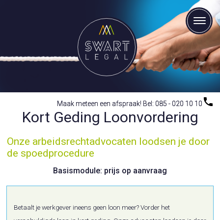
Maak meteen een afspraak! Bel: 085 - 020 10 10
Maak meteen een afspraak! Bel: 085 - 020 10 10
Kort Geding Loonvordering
Onze arbeidsrechtadvocaten loodsen je door
de spoedprocedure
Basismodule: prijs op aanvraag
Betaalt je werkgever ineens geen loon meer? Vorder het