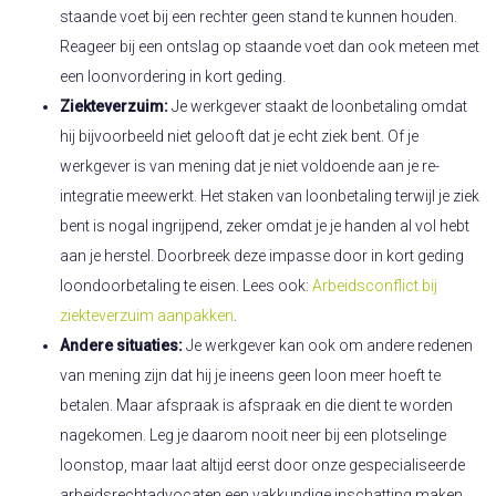
staande voet bij een rechter geen stand te kunnen houden.
Reageer bij een ontslag op staande voet dan ook meteen met
een loonvordering in kort geding.
Ziekteverzuim:
Je werkgever staakt de loonbetaling omdat
hij bijvoorbeeld niet gelooft dat je echt ziek bent. Of je
werkgever is van mening dat je niet voldoende aan je re-
integratie meewerkt. Het staken van loonbetaling terwijl je ziek
bent is nogal ingrijpend, zeker omdat je je handen al vol hebt
aan je herstel. Doorbreek deze impasse door in kort geding
loondoorbetaling te eisen. Lees ook:
Arbeidsconflict bij
ziekteverzuim aanpakken
.
Andere situaties:
Je werkgever kan ook om andere redenen
van mening zijn dat hij je ineens geen loon meer hoeft te
betalen. Maar afspraak is afspraak en die dient te worden
nagekomen. Leg je daarom nooit neer bij een plotselinge
loonstop, maar laat altijd eerst door onze gespecialiseerde
arbeidsrechtadvocaten een vakkundige inschatting maken