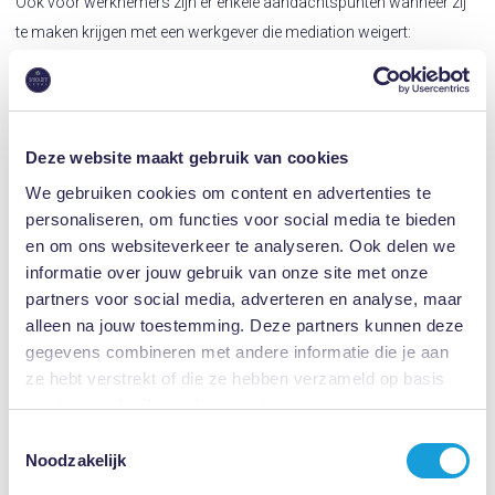
Ook voor werknemers zijn er enkele aandachtspunten wanneer zij
te maken krijgen met een werkgever die mediation weigert:
Blijf mediation voorstellen, ook als de werkgever het eerder heeft
afgewezen
Stel voor dat de werkgever een voorgesprek met de mediator
Deze website maakt gebruik van cookies
heeft
We gebruiken cookies om content en advertenties te
Laat de werkgever de mediator kiezen
personaliseren, om functies voor social media te bieden
Vraag de werkgever om met alternatieve manieren voor
en om ons websiteverkeer te analyseren. Ook delen we
conflictoplossing te komen
informatie over jouw gebruik van onze site met onze
Overweeg juridische stappen, zoals het aanvragen van een billijke
partners voor social media, adverteren en analyse, maar
vergoeding, indien de werkgever hardnekkig blijft weigeren.
alleen na jouw toestemming. Deze partners kunnen deze
gegevens combineren met andere informatie die je aan
Haalbaarheidsonderzoek en vrijwilligheid
ze hebt verstrekt of die ze hebben verzameld op basis
Als mediator bieden wij een vrijblijvende haalbaarheidsonderzoek
van jouw gebruik van hun services.
aan. Hierbij wordt bekeken of mediation in een specifieke situatie
Toestemmingsselectie
Noodzakelijk
zinvol is en hoe het het best kan worden aangepakt. Na een dergelijk
onderzoek is de kans kleiner dat een werknemer of werkgever