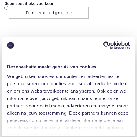
Geen specifieke voorkeur:
Bel mij zo spoedig mogelijk
Maandag 10 August
09:00
09:30
10:00
10:30
11:00
11:30
12:00
12:30
Deze website maakt gebruik van cookies
13:00
13:30
14:00
14:30
We gebruiken cookies om content en advertenties te
personaliseren, om functies voor social media te bieden
15:00
15:30
16:00
16:30
en om ons websiteverkeer te analyseren. Ook delen we
informatie over jouw gebruik van onze site met onze
17:00
17:30
18:00
18:30
partners voor social media, adverteren en analyse, maar
alleen na jouw toestemming. Deze partners kunnen deze
19:00
19:30
20:00
20:30
gegevens combineren met andere informatie die je aan
ze hebt verstrekt of die ze hebben verzameld op basis
Heb je stukken waarover je ons advies wenst? Selecteer en voeg deze stukken dan hier
van jouw gebruik van hun services.
toe: