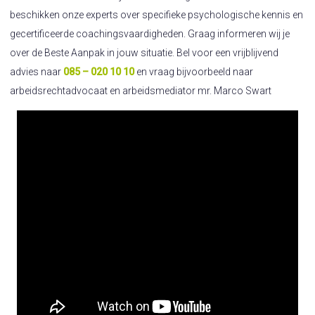
beschikken onze experts over specifieke psychologische kennis en
gecertificeerde coachingsvaardigheden. Graag informeren wij je
over de Beste Aanpak in jouw situatie. Bel voor een vrijblijvend
advies naar
085 – 020 10 10
en vraag bijvoorbeeld naar
arbeidsrechtadvocaat en arbeidsmediator mr. Marco Swart