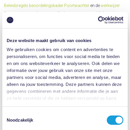
Beleidsregels beoordelingskader Poortwachter
en de
werkwijzer
Poortwachter
ondersteunen dit uitgangspunt, waarbij de werkgever
verplicht is om constant te onderzoeken of re-integratie in het eigen
werk mogelijk is.
Deze website maakt gebruik van cookies
De "bedongen arbeid" is hierbij van groot belang, wat verwijst naar
het werk dat contractueel is overeengekomen, en moet
We gebruiken cookies om content en advertenties te
personaliseren, om functies voor social media te bieden
onderscheiden worden van passende arbeid. Werkgevers zijn
en om ons websiteverkeer te analyseren. Ook delen we
verplicht om de werknemer toe te laten tot de bedongen arbeid
informatie over jouw gebruik van onze site met onze
zodra de werknemer gedeeltelijk arbeidsgeschikt is. In
partners voor social media, adverteren en analyse, maar
jurisprudentie, zoals bij de
Kantonrechter Dordrecht (2018)
, wordt
alleen na jouw toestemming. Deze partners kunnen deze
benadrukt dat zelfs als de werkgever alternatieve passende arbeid
gegevens combineren met andere informatie die je aan
aanbiedt, het eigen werk moet worden aangeboden als dit passend
ze hebt verstrekt of die ze hebben verzameld op basis
is.
van jouw gebruik van hun services.
Toestemmingsselectie
Echter, er bestaan uitzonderingen op deze verplichting. Wanneer er
Noodzakelijk
sprake is van een verstoorde arbeidsverhouding, kan de werkgever