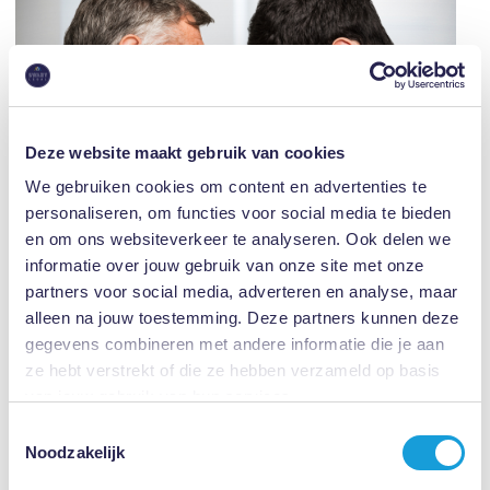
Deze website maakt gebruik van cookies
We gebruiken cookies om content en advertenties te
personaliseren, om functies voor social media te bieden
en om ons websiteverkeer te analyseren. Ook delen we
- Aanpak voor Werknemers
informatie over jouw gebruik van onze site met onze
partners voor social media, adverteren en analyse, maar
Als werknemer is het van cruciaal belang om alert te zijn op
alleen na jouw toestemming. Deze partners kunnen deze
grensoverschrijdend gedrag en te weten hoe te handelen wanneer je
gegevens combineren met andere informatie die je aan
ermee wordt geconfronteerd. Hier zijn enkele tips:
ze hebt verstrekt of die ze hebben verzameld op basis
van jouw gebruik van hun services.
Wees assertief:
Geef duidelijk aan wanneer iemand jouw
Toestemmingsselectie
grenzen overschrijdt en dat dit voor jou niet acceptabel is.
Noodzakelijk
Zoek steun
: Bespreek de situatie met een vertrouwenspersoon,