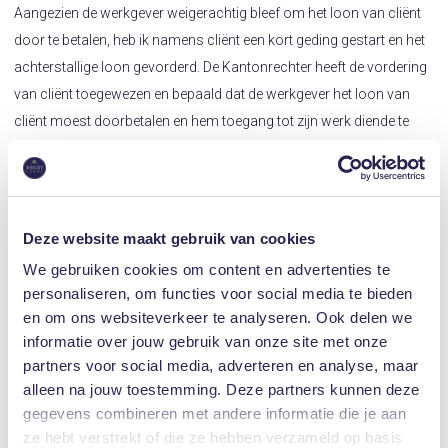
Aangezien de werkgever weigerachtig bleef om het loon van cliënt
door te betalen, heb ik namens cliënt een kort geding gestart en het
achterstallige loon gevorderd. De Kantonrechter heeft de vordering
van cliënt toegewezen en bepaald dat de werkgever het loon van
cliënt moest doorbetalen en hem toegang tot zijn werk diende te
verschaffen. Aangezien er voor partijen een onwerkbare situatie
was ontstaan, heeft werkgever alsnog meegewerkt aan een
minnelijke beëindigingsregeling.
Deze website maakt gebruik van cookies
Meer Bewezen Resultaten!
We gebruiken cookies om content en advertenties te
personaliseren, om functies voor social media te bieden
en om ons websiteverkeer te analyseren. Ook delen we
Veelgevraagde Diensten
informatie over jouw gebruik van onze site met onze
partners voor social media, adverteren en analyse, maar
alleen na jouw toestemming. Deze partners kunnen deze
gegevens combineren met andere informatie die je aan
ze hebt verstrekt of die ze hebben verzameld op basis