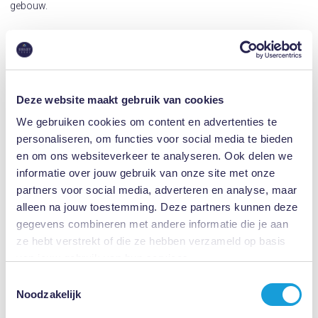
gebouw.
Per openbaar vervoer
Vanaf station Enschede: buslijn 3 (Goolkatenweg)
Te voet vanaf het station: circa 15 minuten
Deze website maakt gebruik van cookies
Bij het verlaten van het station rechts aanhouden
We gebruiken cookies om content en advertenties te
personaliseren, om functies voor social media te bieden
Bij verkeerslichten rechts onder spoorviaduct door
en om ons websiteverkeer te analyseren. Ook delen we
Bij rotonde linksaf (Hengelosestraat)
informatie over jouw gebruik van onze site met onze
Nummer 221 is het eerste gebouw na de tweede verkeerslichten
partners voor social media, adverteren en analyse, maar
aan uw linkerhand
alleen na jouw toestemming. Deze partners kunnen deze
Download hier je printbare routebeschrijving in pdf
gegevens combineren met andere informatie die je aan
ze hebt verstrekt of die ze hebben verzameld op basis
van jouw gebruik van hun services.
Toestemmingsselectie
Noodzakelijk