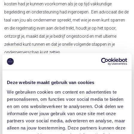
kosten had je kunnen voorkomen als je op tijd vakkundige
begeleiding en ondersteuning had ingeroepen. Een advocaat die de
taal van jou als ondernemer spreekt, met wie je even kunt sparren
en die regelmatig even aan de bel trekt, houdt je op het spoor,
ontzorgt je, maakt dat je je bedrijf ongestoord en met ultieme
zekerheid kunt runnen en dat je snelle volgende stappen in je
ondernemerschap kunt zetten.
Lees ook:
Behaal makkelijk je zakelijke doelen met coaching voor
ondernemers
Deze website maakt gebruik van cookies
Download De
Ultieme Gids voor
We gebruiken cookies om content en advertenties te
Succesvolle
personaliseren, om functies voor social media te bieden
Samenwerking
en om ons websiteverkeer te analyseren. Ook delen we
informatie over jouw gebruik van onze site met onze
Wil jij van jullie
partners voor social media, adverteren en analyse, maar
samenwerking ook een
alleen na jouw toestemming. Deze partners kunnen deze
langdurig succes