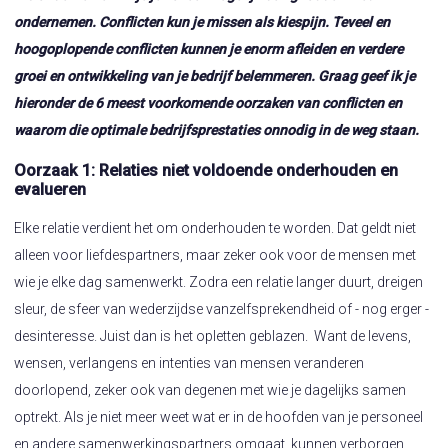
ondernemen. Conflicten kun je missen als kiespijn. Teveel en
hoogoplopende conflicten kunnen je enorm afleiden en verdere
groei en ontwikkeling van je bedrijf belemmeren. Graag geef ik je
hieronder de 6 meest voorkomende oorzaken van conflicten en
waarom die optimale bedrijfsprestaties onnodig in de weg staan.
Oorzaak 1: Relaties niet voldoende onderhouden en
evalueren
Elke relatie verdient het om onderhouden te worden. Dat geldt niet
alleen voor liefdespartners, maar zeker ook voor de mensen met
wie je elke dag samenwerkt. Zodra een relatie langer duurt, dreigen
sleur, de sfeer van wederzijdse vanzelfsprekendheid of - nog erger -
desinteresse. Juist dan is het opletten geblazen. Want de levens,
wensen, verlangens en intenties van mensen veranderen
doorlopend, zeker ook van degenen met wie je dagelijks samen
optrekt. Als je niet meer weet wat er in de hoofden van je personeel
en andere samenwerkingspartners omgaat, kunnen verborgen