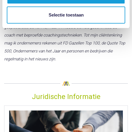
Ik begeleid met mijn team inmiddels meer dan 25 jaar ondernemers in
Selectie toestaan
alle stadia van hun ontwikkeling. Dat doe ik niet alleen met
gespecialiseerde kennis, maar inmiddels ook als gecertificeerde
coach met beproefde coachingstechnieken. Tot mijn cliëntenkring
mag ik ondernemers rekenen uit FD Gazellen Top 100, de Quote Top
500, Ondernemers van het Jaar en personen en bedrijven die
regelmatig in het nieuws zijn.
Juridische Informatie