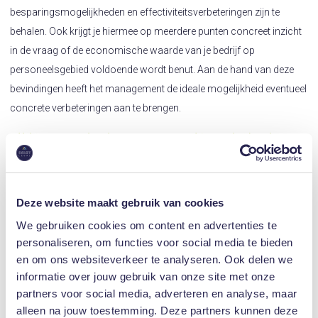
besparingsmogelijkheden en effectiviteitsverbeteringen zijn te
behalen. Ook krijgt je hiermee op meerdere punten concreet inzicht
in de vraag of de economische waarde van je bedrijf op
personeelsgebied voldoende wordt benut. Aan de hand van deze
bevindingen heeft het management de ideale mogelijkheid eventueel
concrete verbeteringen aan te brengen.
Klik hier om onze brochure over onze Legal Scan Arbeidsrecht te
downloaden.
Je kunt in onze juridische webshop vrijblijvend een
legal scan arbeidsrecht aanvragen
. Of bel ons gerust eens voor een
vrijblijvend oriënterend gesprek en een aanbieding op maat!
Deze website maakt gebruik van cookies
We gebruiken cookies om content en advertenties te
personaliseren, om functies voor social media te bieden
en om ons websiteverkeer te analyseren. Ook delen we
informatie over jouw gebruik van onze site met onze
Juridische Informatie
partners voor social media, adverteren en analyse, maar
alleen na jouw toestemming. Deze partners kunnen deze