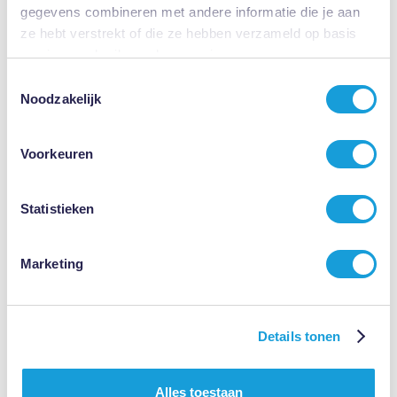
gegevens combineren met andere informatie die je aan
ze hebt verstrekt of die ze hebben verzameld op basis
van jouw gebruik van hun services.
Toestemmingsselectie
Noodzakelijk
Flexibel onder de wwz
Flexibel onder de wwz
Voorkeuren
Lees meer
Statistieken
Marketing
Details tonen
Wat is een arbeidscontract
Alles toestaan
Wat is een arbeidscontract