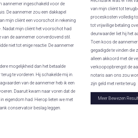
Rechtbank was er niet v
een aannemer ingeschakeld voor de
van mijn cliënt tot terug
is. De aannemer zou een dakkapel
proceskosten volledig t
an mijn cliënt een voorschot in rekening
tot vrijwillige betaling 
-. Nadat mijn cliënt het voorschot had
deurwaarder liet hij het
jde van de aannemer oorverdovend stil.
Toen koos de aannemer eie
dde niet tot enige reactie. De aannemer
gegadigde te vinden die z
alleen akkoord met de v
ndere mogelijkheid dan het betaalde
verkoopopbrengst de aan
rug te vorderen. Hij schakelde mij in.
notaris aan ons zou worde
 dagvaarden van de aannemer heb ik een
zijn geld met rente terug.
voeren. Daaruit kwam naar voren dat de
Meer Bewezen Result
in eigendom had. Hierop lieten we met
nk conservatoir beslag leggen.