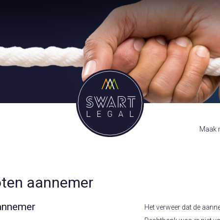
Maak m
oten aannemer
aannemer
Het verweer dat de aann