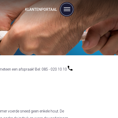
KLANTENPORTAAL
eteen een afspraak! Bel: 085 - 020 10 10
emer voerde sneed geen enkele hout. De