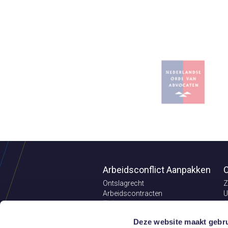
Arbeidsconflict Aanpakken
C
Ontslagrecht
Z
Arbeidscontracten
U
Ziekteverzuim
A
Pensioenrecht
C
Deze website maakt gebru
Aansprakelijkheid
V