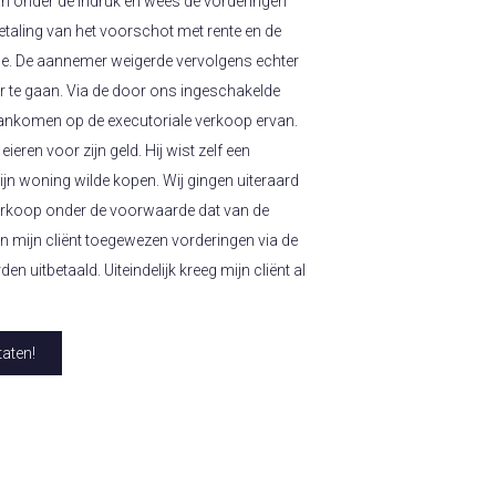
an onder de indruk en wees de vorderingen
betaling van het voorschot met rente en de
oe. De aannemer weigerde vervolgens echter
over te gaan. Via de door ons ingeschakelde
 aankomen op de executoriale verkoop ervan.
ren voor zijn geld. Hij wist zelf een
ijn woning wilde kopen. Wij gingen uiteraard
erkoop onder de voorwaarde dat van de
 mijn cliënt toegewezen vorderingen via de
n uitbetaald. Uiteindelijk kreeg mijn cliënt al
aten!