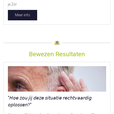
je Zo!
Meer info
Bewezen Resultaten
"𝘏𝘰𝘦 𝘻𝘰𝘶 𝘫𝘪𝘫 𝘥𝘦𝘻𝘦 𝘴𝘪𝘵𝘶𝘢𝘵𝘪𝘦 𝘳𝘦𝘤𝘩𝘵𝘷𝘢𝘢𝘳𝘥𝘪𝘨
𝘰𝘱𝘭𝘰𝘴𝘴𝘦𝘯?"