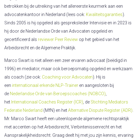
betrokken bij de uitreiking van het allereerste keurmerk aan een
advocatenkantoor in Nederland (lees ook:
Kwaliteitsgaranties
).
Sinds 2005 is hij opgeleid als gespreksleider Intervisie en in 2023 is
hij door de Nederlandse Orde van Advocaten opgeleid en
gecertificeerd als
reviewer Peer Review
op het gebied van het
Arbeidsrecht en de Algemene Praktijk.
Marco Swart is niet alleen een zeer ervaren advocaat (beëdigd in
1996) en mediator, maar ook beroepsmatig opgeleid en werkzaam
als coach (zie ook:
Coaching voor Advocaten
). Hij is
een
internationaal erkende NLP-Trainer
en aangesloten bij
de
Nederlandse Orde van Beroepscoaches (NOBCO)
,
het
Internationaal Coaches Register (ICR)
, de
Stichting Mediators
Federatie Nederland
(MfN) en het
Alternative Dispute Register (ADR)
.
Mr. Marco Swart heeft een uiteenlopende algemene rechtspraktijk
met accenten op het Arbeidsrecht, Verbintenissenrecht en het
Aansprakelijkheidsrecht. Graag deelt hij met jou zijn kennis, ervaring