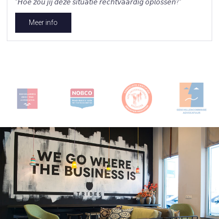
"𝘏𝘰𝘦 𝘻𝘰𝘶 𝘫𝘪𝘫 𝘥𝘦𝘻𝘦 𝘴𝘪𝘵𝘶𝘢𝘵𝘪𝘦 𝘳𝘦𝘤𝘩𝘵𝘷𝘢𝘢𝘳𝘥𝘪𝘨 𝘰𝘱𝘭𝘰𝘴𝘴𝘦𝘯?"
Meer info