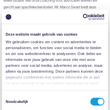
welke situatie. Met onze coaching voor advocaten werken we
gericht aan specifieke leerdoelen. Mr. Marco Swart biedt deze
specifieke coaching aan, die je separaat kan volgen, maar die je
ook kan doen in combinatie met Peer Review.
Lees ook:
Coaching voor Advocaten
Deze website maakt gebruik van cookies
Hoe wij Peer Review aanpakken
We gebruiken cookies om content en advertenties te
personaliseren, om functies voor social media te bieden
Als je belangstelling hebt voor een Peer Review nodigen wij je van
en om ons websiteverkeer te analyseren. Ook delen we
harte uit om contact met ons op te nemen. Onze aanpak van de
informatie over jouw gebruik van onze site met onze
Peer Review voor Advocaten verloopt in de navolgende volgorde.
partners voor social media, adverteren en analyse, maar
alleen na jouw toestemming. Deze partners kunnen deze
- Intake:
Graag bespreken we met je hoe we de Peer Review samen
gegevens combineren met andere informatie die je aan
gaan aanpakken, hoe we met de geheimhouding zullen omgaan, of
ze hebt verstrekt of die ze hebben verzameld op basis
je nog eventuele wensen, leerdoelen of aandachtspunten hebt. We
van jouw gebruik van hun services.
bereiden je voor hoe je bij aanvang de vereiste zelfevaluatie uitvoert.
Toestemmingsselectie
We kiezen samen een geschikte datum en tijdstip waarop de Peer
Noodzakelijk
Review zal plaatsvinden. Je hebt volop gelegenheid je vragen te