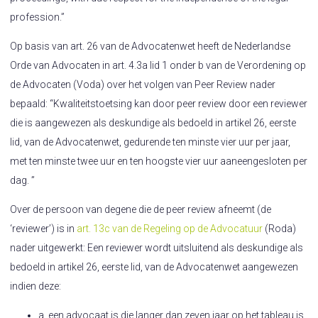
profession.”
Op basis van art. 26 van de Advocatenwet heeft de Nederlandse
Orde van Advocaten in art. 4.3a lid 1 onder b van de Verordening op
de Advocaten (Voda) over het volgen van Peer Review nader
bepaald: “Kwaliteitstoetsing kan door peer review door een reviewer
die is aangewezen als deskundige als bedoeld in artikel 26, eerste
lid, van de Advocatenwet, gedurende ten minste vier uur per jaar,
met ten minste twee uur en ten hoogste vier uur aaneengesloten per
dag. ”
Over de persoon van degene die de peer review afneemt (de
‘reviewer’) is in
art. 13c van de Regeling op de Advocatuur
(Roda)
nader uitgewerkt: Een reviewer wordt uitsluitend als deskundige als
bedoeld in artikel 26, eerste lid, van de Advocatenwet aangewezen
indien deze:
a. een advocaat is die langer dan zeven jaar op het tableau is