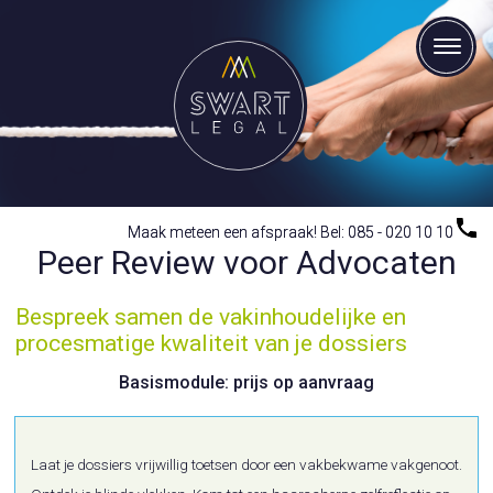
Maak meteen een afspraak! Bel: 085 - 020 10 10
Maak meteen een afspraak! Bel: 085 - 020 10 10
Peer Review voor Advocaten
Bespreek samen de vakinhoudelijke en
procesmatige kwaliteit van je dossiers
Basismodule: prijs op aanvraag
Laat je dossiers vrijwillig toetsen door een vakbekwame vakgenoot.