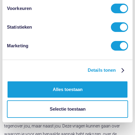
stellen en onze werkwijze op elkaar af te stemmen.
Voorkeuren
- Dossieronderzoek:
Op de afgesproken datum en tijdstip komt de
reviewer op jouw kantoor. We beginnen met een gesprek. We
Statistieken
bespreken dan de zelfevaluatie ter voorbereiding op de review.
Hierin staat centraal wat de mogelijke aandachtspunten tijdens de
Marketing
review kunnen zijn. Vervolgens kiest de reviewer in overleg met de
gereviewde advocaat aan de hand van een dossierlijst willekeurig 5
dossiers met voldoende gewicht uit. De reviewer trekt zich terug en
Details tonen
neemt de tijd om deze dossiers door te nemen. Bij de bestudering is
het beoordelingskader van de Nederlandse Orde van Advocaten
Alles toestaan
leidend.
- Bespreking:
In dit reviewgesprek stelt de reviewer jou allerlei
Selectie toestaan
reflectieve en verhelderende vragen over wat hem tijdens het
dossieronderzoek is opgevallen. Hierbij zit de reviewer niet
tegenover jou, maar naast jou. Deze vragen kunnen gaan over
waarom je voor een bepaalde aanpak hebt gekozen, over de