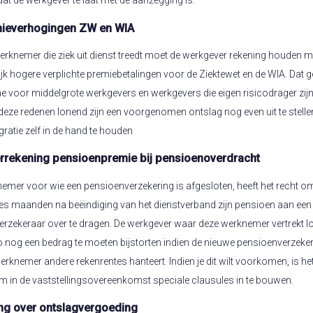
dat de werkgever te laat met de aanzegging is.
mieverhogingen ZW en WIA
werknemer die ziek uit dienst treedt moet de werkgever rekening houden m
ijk hogere verplichte premiebetalingen voor de Ziektewet en de WIA. Dat g
 voor middelgrote werkgevers en werkgevers die eigen risicodrager zijn
eze redenen lonend zijn een voorgenomen ontslag nog even uit te stelle
gratie zelf in de hand te houden
errekening pensioenpremie bij pensioenoverdracht
emer voor wie een pensioenverzekering is afgesloten, heeft het recht o
es maanden na beëindiging van het dienstverband zijn pensioen aan een
erzekeraar over te dragen. De werkgever waar deze werknemer vertrekt l
co nog een bedrag te moeten bijstorten indien de nieuwe pensioenverzeke
erknemer andere rekenrentes hanteert. Indien je dit wilt voorkomen, is he
 in de vaststellingsovereenkomst speciale clausules in te bouwen.
ing over ontslagvergoeding