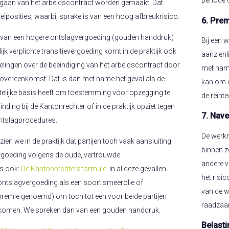
periode 
angaan van het arbeidscontract worden gemaakt. Dat
telposities, waarbij sprake is van een hoog afbreukrisico.
6. Pre
ng van een hogere ontslagvergoeding (gouden handdruk)
Bij een 
k verplichte transitievergoeding komt in de praktijk ook
aanzienl
elingen over de beëindiging van het arbeidscontract door
met name
sovereenkomst. Dat is dan met name het geval als de
kan om d
elijke basis heeft om toestemming voor opzegging te
de reïnte
inding bij de Kantonrechter of in de praktijk opziet tegen
7. Nav
ontslagprocedures.
De werkn
 zien we in de praktijk dat partijen toch vaak aansluiting
binnen z
ergoeding volgens de oude, vertrouwde
andere v
es ook:
De Kantonrechtersformule
. In al deze gevallen
het risi
 ontslagvergoeding als een soort smeerolie of
van de w
emie genoemd) om toch tot een voor beide partijen
raadzaam
 komen. We spreken dan van een gouden handdruk.
Belast