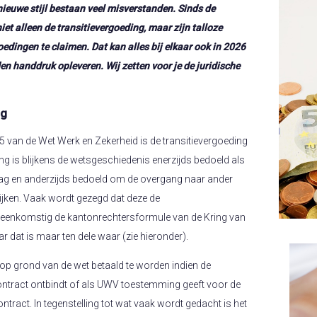
ieuwe stijl bestaan veel misverstanden. Sinds de
iet alleen de transitievergoeding, maar zijn talloze
edingen te claimen. Dat kan alles bij elkaar ook in 2026
n handdruk opleveren. Wij zetten voor je de juridische
ng
015 van de Wet Werk en Zekerheid is de transitievergoeding
ng is blijkens de wetsgeschiedenis enerzijds bedoeld als
ag en anderzijds bedoeld om de overgang naar ander
ijken. Vaak wordt gezegd dat deze de
eenkomstig de kantonrechtersformule van de Kring van
 dat is maar ten dele waar (zie hieronder).
 op grond van de wet betaald te worden indien de
ontract ontbindt of als UWV toestemming geeft voor de
tract. In tegenstelling tot wat vaak wordt gedacht is het