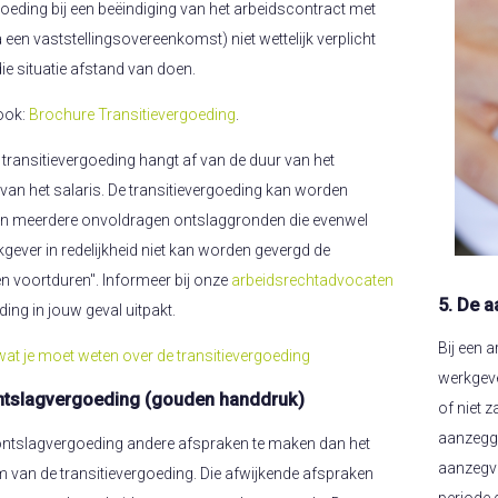
goeding bij een beëindiging van het arbeidscontract met
een vaststellingsovereenkomst) niet wettelijk verplicht
e situatie afstand van doen.
ook:
Brochure Transitievergoeding
.
transitievergoeding hangt af van de duur van het
van het salaris. De transitievergoeding kan worden
van meerdere onvoldragen ontslaggronden die evenwel
kgever in redelijkheid niet kan worden gevergd de
n voortduren". Informeer bij onze
arbeidsrechtadvocaten
5. De 
ing in jouw geval uitpakt.
Bij een 
wat je moet weten over de transitievergoeding
werkgeve
ontslagvergoeding (gouden handdruk)
of niet 
aanzeggi
e ontslagvergoeding andere afspraken te maken dan het
aanzegve
m van de transitievergoeding. Die afwijkende afspraken