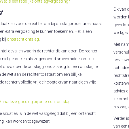
Wat is een redelijke ontslagvergoeding?
Elk van 
g'
worden b
 uitlaatklep voor de rechter om bij ontslagprocedures naast
geen loo
en extra vergoeding te kunnen toekennen. Het is een
werkgeve
 bij
onterecht ontslag
.
Met name
tal gevallen waarin de rechter dit kan doen. De rechter
verschul
 niet gebruiken als zogenoemd smeermiddel om in in
bovenwet
t onvoldoende ontslaggrond alsnog tot een ontslag te
schadeve
 de wet aan de rechter toestaat om een billijke
rechtstr
de rechter volledig vrij de hoogte ervan naar eigen vrije
kostenve
advies d
inkomste
Schadevergoeding bij onterecht ontslag
als verg
ituaties is in de wet vastgelegd dat bij een onterecht
Verder i
ding' kan worden toegewezen:
van een 