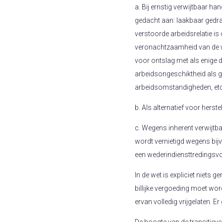
a. Bij ernstig verwijtbaar h
gedacht aan: laakbaar gedr
verstoorde arbeidsrelatie is
veronachtzaamheid van de wet
voor ontslag met als enige d
arbeidsongeschiktheid als 
arbeidsomstandigheden, etc
b. Als alternatief voor herst
c. Wegens inherent verwijtba
wordt vernietigd wegens bij
een wederindiensttredings
In de wet is expliciet niets 
billijke vergoeding moet wor
ervan volledig vrijgelaten.