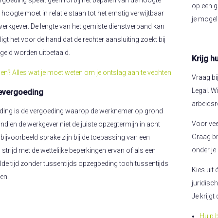
rgoeding speelt geen rol bij het bepalen van de hoogte
op een g
e hoogte moet in relatie staan tot het ernstig verwijtbaar
je mogel
werkgever. De lengte van het gemiste dienstverband kan
 ligt het voor de hand dat de rechter aansluiting zoekt bij
geld worden uitbetaald.
Krijg h
en? Alles wat je moet weten om je ontslag aan te vechten
Vraag bi
Legal. W
devergoeding
arbeidsr
ding is de vergoeding waarop de werknemer op grond
Voor vee
ndien de werkgever niet de juiste opzegtermijn in acht
Graag br
ijvoorbeeld sprake zijn bij de toepassing van een
onder je
strijd met de wettelijke beperkingen ervan of als een
de tijd zonder tussentijds opzegbeding toch tussentijds
Kies uit
en.
juridisc
Je krijgt
Hulp b