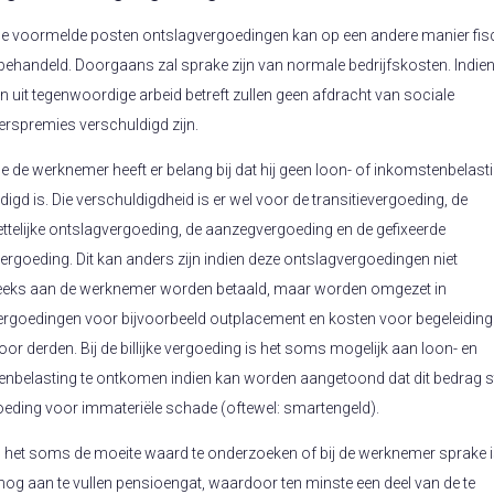
de voormelde posten ontslagvergoedingen kan op een andere manier fis
ehandeld. Doorgaans zal sprake zijn van normale bedrijfskosten. Indien
n uit tegenwoordige arbeid betreft zullen geen afdracht van sociale
rspremies verschuldigd zijn.
 de werknemer heeft er belang bij dat hij geen loon- of inkomstenbelast
digd is. Die verschuldigdheid is er wel voor de transitievergoeding, de
telijke ontslagvergoeding, de aanzegvergoeding en de gefixeerde
rgoeding. Dit kan anders zijn indien deze ontslagvergoedingen niet
eeks aan de werknemer worden betaald, maar worden omgezet in
rgoedingen voor bijvoorbeeld outplacement en kosten voor begeleiding
oor derden. Bij de billijke vergoeding is het soms mogelijk aan loon- en
nbelasting te ontkomen indien kan worden aangetoond dat dit bedrag s
oeding voor immateriële schade (oftewel: smartengeld).
s het soms de moeite waard te onderzoeken of bij de werknemer sprake 
nog aan te vullen pensioengat, waardoor ten minste een deel van de te