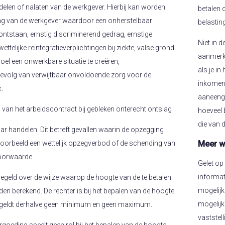
andelen of nalaten van de werkgever. Hierbij kan worden
betalen 
ag van de werkgever waardoor een onherstelbaar
belastin
 ontstaan, ernstig discriminerend gedrag, ernstige
Niet in d
telijke reïntegratieverplichtingen bij ziekte, valse grond
aanmerki
oel een onwerkbare situatie te creëren,
als je i
gevolg van verwijtbaar onvoldoende zorg voor de
inkomen 
.
aaneenge
el van het arbeidscontract bij gebleken onterecht ontslag
hoeveel 
die van 
ar handelen. Dit betreft gevallen waarin de opzegging
Meer w
voorbeeld een wettelijk opzegverbod of de schending van
voorwaarde
Gelet op
informati
geregeld over de wijze waarop de hoogte van de te betalen
mogelijk
den berekend. De rechter is bij het bepalen van de hoogte
mogelijk
 Er geldt derhalve geen minimum en geen maximum.
vaststel