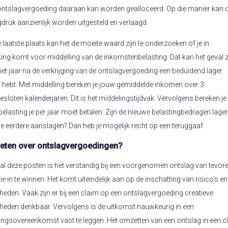
ontslagvergoeding daaraan kan worden gealloceerd. Op die manier kan 
gdruk aanzienlijk worden uitgesteld en verlaagd.
e laatste plaats kan het de moeite waard zijn te onderzoeken of je in
ng komt voor middelling van de inkomstenbelasting. Dat kan het geval z
n het jaar na de verkrijging van de ontslagvergoeding een beduidend lager
hebt. Met middelling bereken je jouw gemiddelde inkomen over 3
sloten kalenderjaren. Dit is het middelingstijdvak. Vervolgens bereken je
belasting je per jaar moet betalen. Zijn de nieuwe belastingbedragen lage
de eerdere aanslagen? Dan heb je mogelijk recht op een teruggaaf.
eten over ontslagvergoedingen?
 al deze posten is het verstandig bij een voorgenomen ontslag van tevor
e in te winnen. Het komt uiteindelijk aan op de inschatting van risico’s en
heden. Vaak zijn er bij een claim op een ontslagvergoeding creatieve
heden denkbaar. Vervolgens is de uitkomst nauwkeurig in een
lingsovereenkomst vast te leggen. Het omzetten van een ontslag in een c