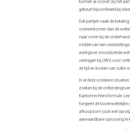
kunnen al vooraf, bij het a
gebeurt bijvoorbeeld bij sleu
Dat partijen vaak de betali
overeenkomen dan de wettelij
naar voren bij de onderhand
middel van een vaststelling
werkgever onvoldoende wett
verkrijgen bij UWV, voor ontb
de tijd en kosten van zulke 
In al deze onzekere situaties
zoeken bij de ontbindingsv
Kantonrechtersformule. Le
fungeert de bovenwettelijke
afkoopsom (ook wel oprotpr
aanvaardbare oplossing te