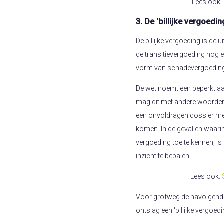
Lees ook:
3. De 'billijke vergoedin
De billijke vergoeding is de
de transitievergoeding nog e
vorm van schadevergoeding
De wet noemt een beperkt aan
mag dit met andere woorden
een onvoldragen dossier me
komen. In de gevallen waarin
vergoeding toe te kennen, is 
inzicht te bepalen.
Lees ook:
Voor grofweg de navolgende s
ontslag een 'billijke vergoe