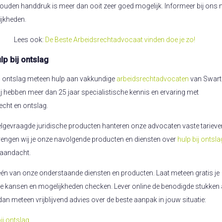
ouden handdruk is meer dan ooit zeer goed mogelijk. Informeer bij ons 
ijkheden.
Lees ook:
De Beste Arbeidsrechtadvocaat vinden doe je zo!
ulp bij ontslag
j ontslag meteen hulp aan vakkundige
arbeidsrechtadvocaten
van Swart
ij hebben meer dan 25 jaar specialistische kennis en ervaring met
echt en ontslag.
lgevraagde juridische producten hanteren onze advocaten vaste tarieve
engen wij je onze navolgende producten en diensten over
hulp bij ontsla
 aandacht.
 één van onze onderstaande diensten en producten. Laat meteen gratis je
he kansen en mogelijkheden checken. Lever online de benodigde stukken 
 dan meteen vrijblijvend advies over de beste aanpak in jouw situatie:
ij ontslag