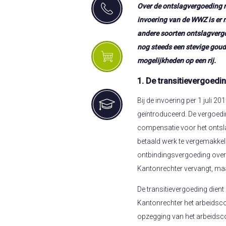
Over de ontslagvergoeding n
invoering van de WWZ is er n
andere soorten ontslagvergo
nog steeds een stevige goude
mogelijkheden op een rij.
1. De transitievergoedi
Bij de invoering per 1 juli 2
geïntroduceerd. De vergoedi
compensatie voor het ontsl
betaald werk te vergemakkel
ontbindingsvergoeding over
Kantonrechter vervangt, maar
De transitievergoeding dient
Kantonrechter het arbeidsc
opzegging van het arbeidscon