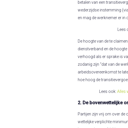
betalen van een transitiever
wederzijdse instemming (via 
en mag de werknemer er in di
Lees 
De hoogte van de te claimen 
dienstverband en de hoogte 
verhoogd als er sprake is 
zodanig zijn "dat van de wer
arbeidsovereenkomst te late
hoe hoog de transitievergoed
Lees ook:
Alles 
2. De bovenwettelijke 
Partijen zijn vrij om over d
wettelijke verplichte minimu