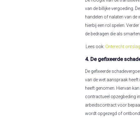
De hoogte van de transitieve
van de billijke vergoeding. D
handelen of nalaten van de 
hierbij een rol spelen. Verder
de bedragen die als smarten
Lees ook:
Onterecht ontslag
4. De gefixeerde scha
De gefixeerde schadevergoe
van de wet aanspraak heeft i
heeft genomen. Hiervan kan b
contractueel opzegbeding in 
arbeidscontract voor bepaal
wordt opgezegd of ontbond