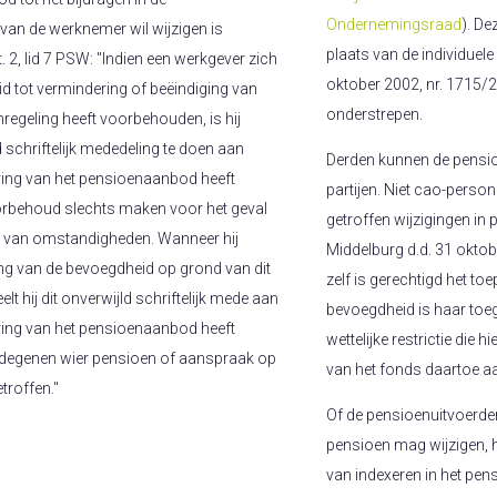
Ondernemingsraad
). De
van de werknemer wil wijzigen is
plaats van de individuele
2, lid 7 PSW: "Indien een werkgever zich
oktober 2002, nr. 1715/2
d tot vermindering of beëindiging van
onderstrepen.
nregeling heeft voorbehouden, is hij
 schriftelijk mededeling te doen aan
Derden kunnen de pensio
ering van het pensioenaanbod heeft
partijen. Niet cao-perso
oorbehoud slechts maken voor het geval
getroffen wijzigingen in
ng van omstandigheden. Wanneer hij
Middelburg d.d. 31 okto
ng van de bevoegdheid op grond van dit
zelf is gerechtigd het to
t hij dit onverwijld schriftelijk mede aan
bevoegdheid is haar toeg
ering van het pensioenaanbod heeft
wettelijke restrictie die h
degenen wier pensioen of aanspraak op
van het fonds daartoe aa
troffen."
Of de pensioenuitvoerde
pensioen mag wijzigen, h
van indexeren in het pe