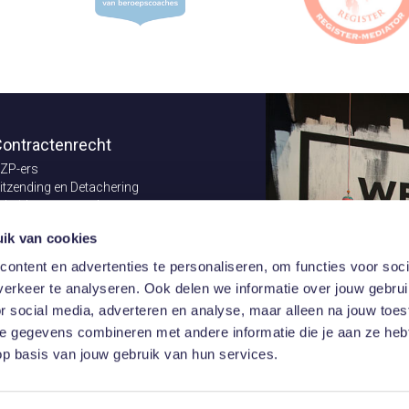
ontractenrecht
ZP-ers
itzending en Detachering
rbeidsvoorwaarden
ontractenrecht
ik van cookies
erzekeringsrecht
ndernemingsrecht
ontent en advertenties te personaliseren, om functies voor soci
xcellent in Conflict Management
erkeer te analyseren. Ook delen we informatie over jouw gebru
astgoedrecht
or social media, adverteren en analyse, maar alleen na jouw toe
 gegevens combineren met andere informatie die je aan ze hebt
p basis van jouw gebruik van hun services.
 - 020 10 10