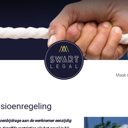
Maak m
nsioenregeling
ioenbijdrage aan de werknemer eenzijdig