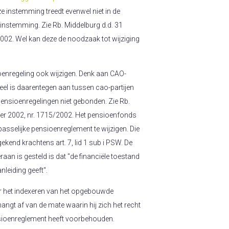
ze instemming treedt evenwel niet in de
 instemming. Zie Rb. Middelburg d.d. 31
002. Wel kan deze de noodzaak tot wijziging
enregeling ook wijzigen. Denk aan CAO-
neel is daarentegen aan tussen cao-partijen
 pensioenregelingen niet gebonden. Zie Rb.
ber 2002, nr. 1715/2002. Het pensioenfonds
epasselijke pensioenreglement te wijzigen. Die
ekend krachtens art. 7, lid 1 sub i PSW. De
ieraan is gesteld is dat "de financiële toestand
nleiding geeft".
r het indexeren van het opgebouwde
angt af van de mate waarin hij zich het recht
nsioenreglement heeft voorbehouden.