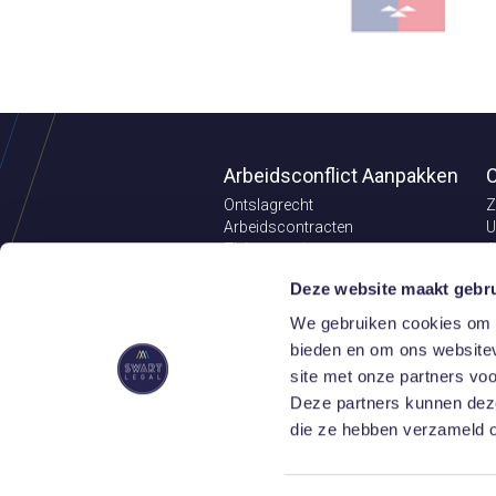
Arbeidsconflict Aanpakken
C
Ontslagrecht
Z
Arbeidscontracten
U
Ziekteverzuim
A
Pensioenrecht
C
Deze website maakt gebru
Aansprakelijkheid
V
Loonvordering
O
We gebruiken cookies om c
Concurrentiebeding
E
bieden en om ons websitev
V
site met onze partners vo
Juridische Updates
Deze partners kunnen deze
die ze hebben verzameld o
Bel ons: 085
9.2