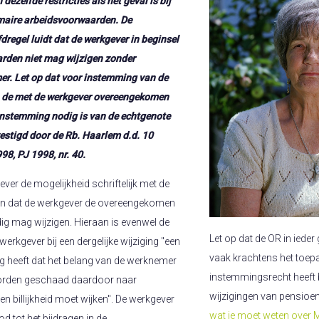
dezelfde restricties als het geval is bij
imaire arbeidsvoorwaarden. De
fdregel luidt dat de werkgever in beginsel
arden niet mag wijzigen zonder
r. Let op dat voor instemming van de
n de met de werkgever overeengekomen
nstemming nodig is van de echtgenote
vestigd door de Rb. Haarlem d.d. 10
8, PJ 1998, nr. 40.
ever de mogelijkheid schriftelijk met de
n dat de werkgever de overeengekomen
g mag wijzigen. Hieraan is evenwel de
Let op dat de OR in iede
erkgever bij een dergelijke wijziging "een
vaak krachtens het toep
g heeft dat het belang van de werknemer
instemmingsrecht heeft 
worden geschaad daardoor naar
wijzigingen van pensioen
en billijkheid moet wijken". De werkgever
wat je moet weten over
od tot het bijdragen in de