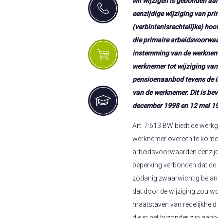
wil wijzigen is gebonden aan 
eenzijdige wijziging van pr
(verbintenisrechtelijke) hoo
die primaire arbeidsvoorwa
instemming van de werkneme
werknemer tot wijziging va
pensioenaanbod tevens de i
van de werknemer. Dit is be
december 1998 en 12 mei 199
Art. 7:613 BW biedt de werkg
werknemer overeen te kome
arbeidsvoorwaarden eenzijdi
beperking verbonden dat de w
zodanig zwaarwichtig belan
dat door de wijziging zou 
maatstaven van redelijkheid 
die in het bijzonder zijn aanb