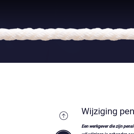
Wijziging pe
Een werkgever die zijn pens