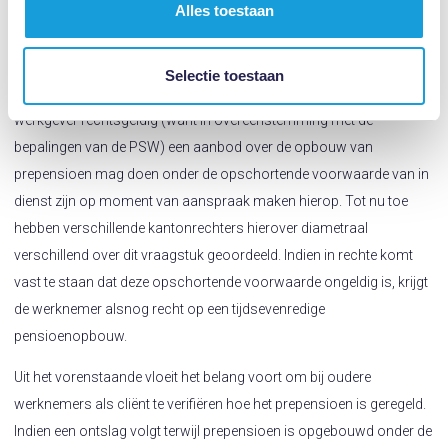
Alles toestaan
komen omdat de opschortende voorwaarde niet in werking is
getreden. Ondanks dat ze er wel voor hebben gespaard.
Selectie toestaan
Momenteel vinden procedures plaats over de vraag of de
werkgever rechtsgeldig (want in overeenstemming met de
bepalingen van de PSW) een aanbod over de opbouw van
prepensioen mag doen onder de opschortende voorwaarde van in
dienst zijn op moment van aanspraak maken hierop. Tot nu toe
hebben verschillende kantonrechters hierover diametraal
verschillend over dit vraagstuk geoordeeld. Indien in rechte komt
vast te staan dat deze opschortende voorwaarde ongeldig is, krijgt
de werknemer alsnog recht op een tijdsevenredige
pensioenopbouw.
Uit het vorenstaande vloeit het belang voort om bij oudere
werknemers als cliënt te verifiëren hoe het prepensioen is geregeld.
Indien een ontslag volgt terwijl prepensioen is opgebouwd onder de