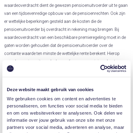
waardeoverdracht dient de gewezen pensioenuitvoerder uit te gaan
van een tijdsevenredige opbouw van de pensioenrechten. Ook zijn
er wettelijke beperkingen gesteld aan de kosten die de
pensioenuitvoerder bij overdracht in rekening mag brengen. Bij
waardeoverdracht van een beschikbare premieregeling moet in de
gaten worden gehouden dat de pensioenuitvoerder over de
contante waarde ten minste de wettelijke rente berekent. Hierop
mag de pensioenuitvoerder bovendien geen provisie en kosten
inhouden.
Het prepensioen
Deze website maakt gebruik van cookies
Een voorbeeld van een soort prepensioen is de vut-regeling. De vut-
We gebruiken cookies om content en advertenties te
regeling is van de toepassing van de PSW uitgezonderd, aangezien
personaliseren, om functies voor social media te bieden
de financiering is gebaseerd op het zogenoemde omslagstelsel
en om ons websiteverkeer te analyseren. Ook delen we
(premies worden geheven, oftewel hoofdelijk omgeslagen naar
informatie over jouw gebruik van onze site met onze
behoefte) in plaats van het kapitaaldekkingsstelsel (het kapitaal
partners voor social media, adverteren en analyse, maar
komt tot stand door het te sparen). Omdat de VUT-regeling wordt