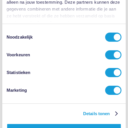
alleen na jouw toestemming. Deze partners kunnen deze
gegevens combineren met andere informatie die je aan
ze hebt verstrekt of die ze hebben verzameld op basis
van jouw gebruik van hun services.
Toestemmingsselectie
Noodzakelijk
Voorkeuren
Statistieken
"𝘏𝘰𝘦 𝘻𝘰𝘶 𝘫𝘪𝘫 𝘥𝘦𝘻𝘦 𝘴𝘪𝘵𝘶𝘢𝘵𝘪𝘦 𝘳𝘦𝘤𝘩𝘵𝘷𝘢𝘢𝘳𝘥𝘪𝘨 𝘰𝘱𝘭𝘰𝘴𝘴𝘦𝘯?"
Marketing
Ik stelde voor om de focus te verleggen. Niet de details, maar de
mensen aan tafel moesten centraal staan. Mijn cliënt stemde in,
Details tonen
en tijdens het volgende gesprek werd er ruimte gemaakt voor
wederzijds begrip.