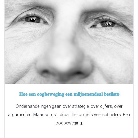
𝐇𝐨𝐞 𝐞𝐞𝐧 𝐨𝐨𝐠𝐛𝐞𝐰𝐞𝐠𝐢𝐧𝐠 𝐞𝐞𝐧 𝐦𝐢𝐥𝐣𝐨𝐞𝐧𝐞𝐧𝐝𝐞𝐚𝐥 𝐛𝐞𝐬𝐥𝐢𝐬𝐭e
Onderhandelingen gaan over strategie, over cijfers, over
argumenten. Maar soms… draait het om iets veel subtielers. Een
oogbeweging.