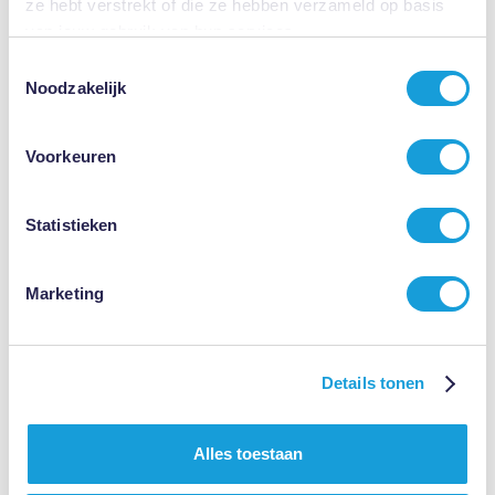
ze hebt verstrekt of die ze hebben verzameld op basis
de onderhandelingen over zijn ontslag. Nadat hij bij zijn
van jouw gebruik van hun services.
rechtsbijstandsverzekeraar was geweest, heb ik hem een
Toestemmingsselectie
verviervoudigd resultaat geleverd.
Noodzakelijk
Voorkeuren
Statistieken
Marketing
Details tonen
Alles toestaan