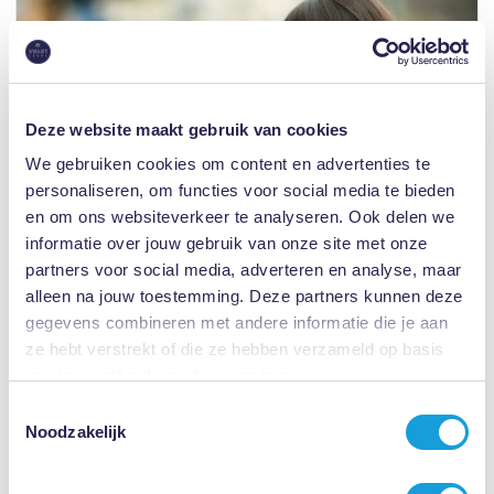
Deze website maakt gebruik van cookies
We gebruiken cookies om content en advertenties te
personaliseren, om functies voor social media te bieden
en om ons websiteverkeer te analyseren. Ook delen we
informatie over jouw gebruik van onze site met onze
partners voor social media, adverteren en analyse, maar
alleen na jouw toestemming. Deze partners kunnen deze
gegevens combineren met andere informatie die je aan
Zwakbegaafde beschuldigingen
ze hebt verstrekt of die ze hebben verzameld op basis
van jouw gebruik van hun services.
Werkgever beschuldigt werknemer onterecht van verkrachting
Toestemmingsselectie
van een zwakbegaafde. In overleg met cliënt heb ik een bekende
Noodzakelijk
rechtspsycholoog ingeschakeld. Werkgever betaalt uiteindelijk
een forse ontslagvergoeding aan mijn cliënt.