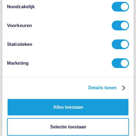
Toestemmingsselectie
Noodzakelijk
Voorkeuren
Van non-actiefstelling naar ontslagvergoeding
Statistieken
Cliënte wordt ontheft uit haar functie na ziekte en werkgever
vraagt de Kantonrechter de arbeidsovereenkomst te ontbinden
Marketing
wegens verstoorde verhouding. Cliënte schakelt mij in als
advocaat en uiteindelijk ontvangt zij een forse
ontslagvergoeding.
Details tonen
Alles toestaan
Selectie toestaan